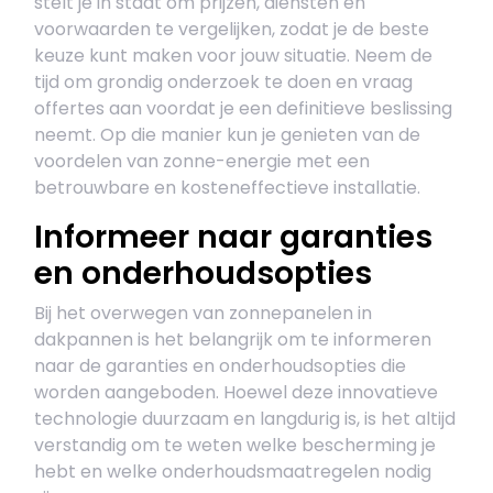
stelt je in staat om prijzen, diensten en
voorwaarden te vergelijken, zodat je de beste
keuze kunt maken voor jouw situatie. Neem de
tijd om grondig onderzoek te doen en vraag
offertes aan voordat je een definitieve beslissing
neemt. Op die manier kun je genieten van de
voordelen van zonne-energie met een
betrouwbare en kosteneffectieve installatie.
Informeer naar garanties
en onderhoudsopties
Bij het overwegen van zonnepanelen in
dakpannen is het belangrijk om te informeren
naar de garanties en onderhoudsopties die
worden aangeboden. Hoewel deze innovatieve
technologie duurzaam en langdurig is, is het altijd
verstandig om te weten welke bescherming je
hebt en welke onderhoudsmaatregelen nodig