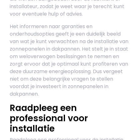
installateur, zodat je weet waar je terecht kunt
voor eventuele hulp of advies.
Het informeren naar garanties en
onderhoudsopties geeft je een duidelijk beeld
van wat je kunt verwachten na de installatie van
zonnepanelen in dakpannen. Het stelt je in staat
om weloverwogen beslissingen te nemen en
zorgt ervoor dat je optimaal kunt profiteren van
deze duurzame energieoplossing. Dus vergeet
niet om deze belangrijke vragen te stellen
voordat je investeert in zonnepanelen in
dakpannen.
Raadpleeg een
professional voor
installatie
Raadpleeg een professional voor de installatie