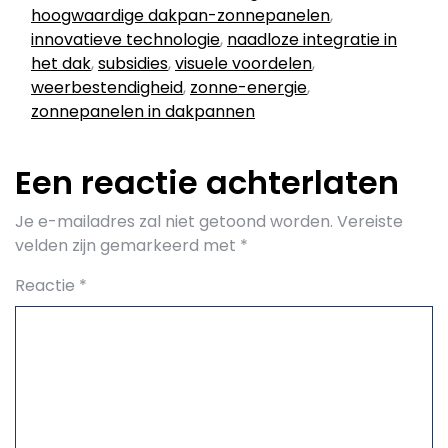
hoogwaardige dakpan-zonnepanelen
,
innovatieve technologie
,
naadloze integratie in
het dak
,
subsidies
,
visuele voordelen
,
weerbestendigheid
,
zonne-energie
,
zonnepanelen in dakpannen
Een reactie achterlaten
Je e-mailadres zal niet getoond worden.
Vereiste
velden zijn gemarkeerd met
*
Reactie
*