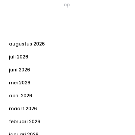
Susannah vluchten
op
De 5 P’s van
Duurzaamheid: Richtlijnen voor een
Evenwichtige Toekomst
Archief
augustus 2026
juli 2026
juni 2026
mei 2026
april 2026
maart 2026
februari 2026
januari 2026