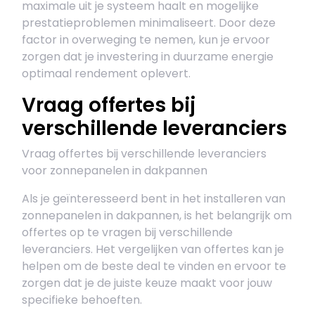
maximale uit je systeem haalt en mogelijke
prestatieproblemen minimaliseert. Door deze
factor in overweging te nemen, kun je ervoor
zorgen dat je investering in duurzame energie
optimaal rendement oplevert.
Vraag offertes bij
verschillende leveranciers
Vraag offertes bij verschillende leveranciers
voor zonnepanelen in dakpannen
Als je geïnteresseerd bent in het installeren van
zonnepanelen in dakpannen, is het belangrijk om
offertes op te vragen bij verschillende
leveranciers. Het vergelijken van offertes kan je
helpen om de beste deal te vinden en ervoor te
zorgen dat je de juiste keuze maakt voor jouw
specifieke behoeften.