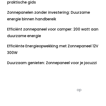
praktische gids
Zonnepanelen zonder investering: Duurzame
energie binnen handbereik
Efficiënt zonnepaneel voor camper: 200 watt aan
duurzame energie
Efficiënte Energieopwekking met Zonnepaneel 12V
300W
Duurzaam genieten: Zonnepaneel voor je jacuzzi
Recente commentaren
5dagenomdewereldteveranderen
op
De 5 P’s
van Duurzaamheid: Richtlijnen voor een
Evenwichtige Toekomst