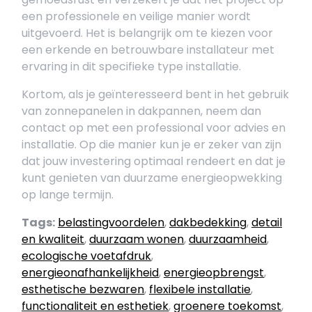
een professionele en veilige manier wordt
uitgevoerd. Het is belangrijk om te kiezen voor
een erkende en betrouwbare installateur met
ervaring in dit specifieke type installatie.
Kortom, als je geïnteresseerd bent in het gebruik
van zonnepanelen in dakpannen, neem dan
contact op met een professional voor advies en
installatie. Op die manier kun je er zeker van zijn
dat jouw investering optimaal rendeert en dat je
kunt genieten van duurzame energieopwekking
op lange termijn.
Tags:
belastingvoordelen
,
dakbedekking
,
detail
en kwaliteit
,
duurzaam wonen
,
duurzaamheid
,
ecologische voetafdruk
,
energieonafhankelijkheid
,
energieopbrengst
,
esthetische bezwaren
,
flexibele installatie
,
functionaliteit en esthetiek
,
groenere toekomst
,