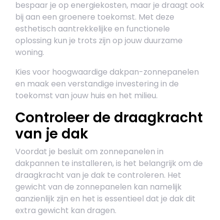
bespaar je op energiekosten, maar je draagt ook
bij aan een groenere toekomst. Met deze
esthetisch aantrekkelijke en functionele
oplossing kun je trots zijn op jouw duurzame
woning.
Kies voor hoogwaardige dakpan-zonnepanelen
en maak een verstandige investering in de
toekomst van jouw huis en het milieu.
Controleer de draagkracht
van je dak
Voordat je besluit om zonnepanelen in
dakpannen te installeren, is het belangrijk om de
draagkracht van je dak te controleren. Het
gewicht van de zonnepanelen kan namelijk
aanzienlijk zijn en het is essentieel dat je dak dit
extra gewicht kan dragen.