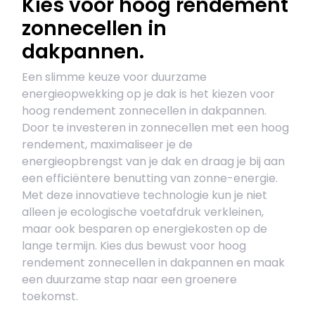
Kies voor hoog rendement
zonnecellen in
dakpannen.
Een slimme keuze voor duurzame
energieopwekking op je dak is het kiezen voor
hoog rendement zonnecellen in dakpannen.
Door te investeren in zonnecellen met een hoog
rendement, maximaliseer je de
energieopbrengst van je dak en draag je bij aan
een efficiëntere benutting van zonne-energie.
Met deze innovatieve technologie kun je niet
alleen je ecologische voetafdruk verkleinen,
maar ook besparen op energiekosten op de
lange termijn. Kies dus bewust voor hoog
rendement zonnecellen in dakpannen en maak
een duurzame stap naar een groenere
toekomst.