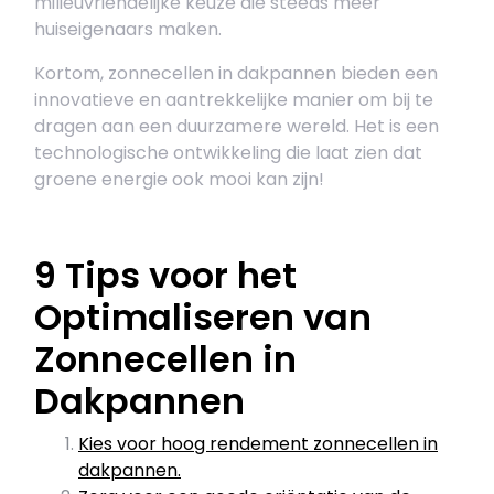
milieuvriendelijke keuze die steeds meer
huiseigenaars maken.
Kortom, zonnecellen in dakpannen bieden een
innovatieve en aantrekkelijke manier om bij te
dragen aan een duurzamere wereld. Het is een
technologische ontwikkeling die laat zien dat
groene energie ook mooi kan zijn!
9 Tips voor het
Optimaliseren van
Zonnecellen in
Dakpannen
Kies voor hoog rendement zonnecellen in
dakpannen.