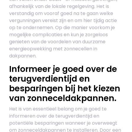
afhankelijk van de lokale regelgeving. Het is
verstandig om vooraf goed na te gaan welke
vergunningen vereist zijn en om hier tijdig actie
op te ondernemen. Op die manier voorkom je
mogelijke complicaties en kun je zorgeloos
genieten van de voordelen van duurzame
energieopwekking met zonnecellen in
dakpannen.
Informeer je goed over de
terugverdientijd en
besparingen bij het kiezen
van zonneceldakpannen.
Het is van essentieel belang om je goed te
informeren over de terugverdientijd en
potentiële besparingen wanneer je overweegt
om zonneceldakpannen te installeren. Door een