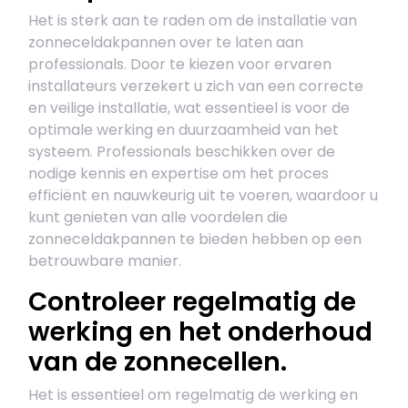
Het is sterk aan te raden om de installatie van
zonneceldakpannen over te laten aan
professionals. Door te kiezen voor ervaren
installateurs verzekert u zich van een correcte
en veilige installatie, wat essentieel is voor de
optimale werking en duurzaamheid van het
systeem. Professionals beschikken over de
nodige kennis en expertise om het proces
efficiënt en nauwkeurig uit te voeren, waardoor u
kunt genieten van alle voordelen die
zonneceldakpannen te bieden hebben op een
betrouwbare manier.
Controleer regelmatig de
werking en het onderhoud
van de zonnecellen.
Het is essentieel om regelmatig de werking en