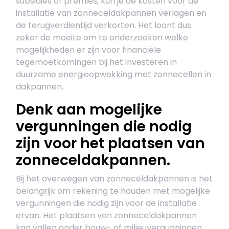
subsidies of premies, kun je de kosten voor de
installatie van zonneceldakpannen verlagen en
de terugverdientijd verkorten. Het loont dus
zeker de moeite om te onderzoeken welke
mogelijkheden er zijn voor financiële
tegemoetkomingen bij het investeren in
duurzame energieopwekking met zonnecellen in
dakpannen.
Denk aan mogelijke
vergunningen die nodig
zijn voor het plaatsen van
zonneceldakpannen.
Bij het overwegen van zonneceldakpannen is het
belangrijk om rekening te houden met mogelijke
vergunningen die nodig zijn voor de installatie
ervan. Het plaatsen van zonneceldakpannen
kan vallen onder bouw- of milieuvergunningen,