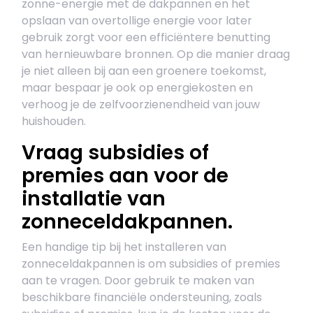
zonne-energie met de dakpannen en het
opslaan van overtollige energie voor later
gebruik zorgt voor een efficiëntere benutting
van hernieuwbare bronnen. Op die manier draag
je niet alleen bij aan een groenere toekomst,
maar bespaar je ook op energiekosten en
verhoog je de zelfvoorzienendheid van jouw
huishouden.
Vraag subsidies of
premies aan voor de
installatie van
zonneceldakpannen.
Een handige tip bij het installeren van
zonneceldakpannen is om subsidies of premies
aan te vragen. Door gebruik te maken van
beschikbare financiële ondersteuning, zoals