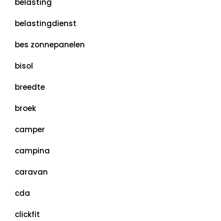
belasting
belastingdienst
bes zonnepanelen
bisol
breedte
broek
camper
campina
caravan
cda
clickfit