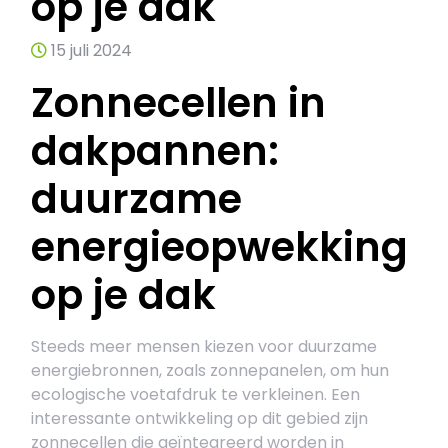
op je dak
15 juli 2024
Zonnecellen in
dakpannen:
duurzame
energieopwekking
op je dak
Steeds meer mensen kiezen voor duurzame
energiebronnen, zoals zonnepanelen, om hun
ecologische voetafdruk te verkleinen. Een
interessante ontwikkeling op dit gebied zijn
zonnecellen die geïntegreerd worden in