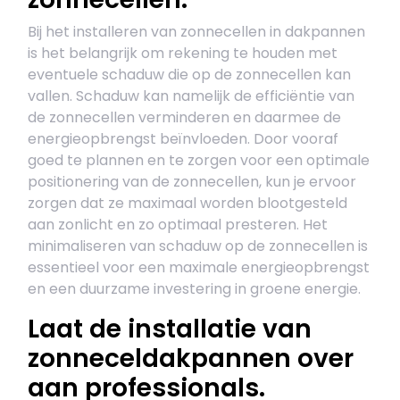
Bij het installeren van zonnecellen in dakpannen
is het belangrijk om rekening te houden met
eventuele schaduw die op de zonnecellen kan
vallen. Schaduw kan namelijk de efficiëntie van
de zonnecellen verminderen en daarmee de
energieopbrengst beïnvloeden. Door vooraf
goed te plannen en te zorgen voor een optimale
positionering van de zonnecellen, kun je ervoor
zorgen dat ze maximaal worden blootgesteld
aan zonlicht en zo optimaal presteren. Het
minimaliseren van schaduw op de zonnecellen is
essentieel voor een maximale energieopbrengst
en een duurzame investering in groene energie.
Laat de installatie van
zonneceldakpannen over
aan professionals.