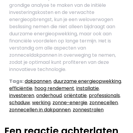
grondige analyse te maken van de initiële
investeringskosten en de verwachte
energieopbrengst, kun je een weloverwogen
beslissing nemen die niet alleen bijdraagt aan
duurzame energieopwekking, maar ook aan
financiële voordelen op lange termijn. Het is
verstandig om alle aspecten van
zonneceldakpannen in overweging te nemen,
zodat je optimaal kunt profiteren van deze
innovatieve technologie.
Tags:
dakpannen
,
duurzame energieopwekking
,
efficiëntie
,
hoog rendement
,
installatie
,
investeren
,
onderhoud
,
oriëntatie
,
professionals
,
schaduw
,
werking
,
zonne-energie
,
zonnecellen
,
zonnecellen in dakpannen
,
zonnestralen
Een reactie achterlaten