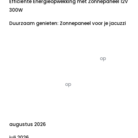
Efficiënte Energieopwekking met Zonnepaneel 12V
300W
Duurzaam genieten: Zonnepaneel voor je jacuzzi
Recente commentaren
5dagenomdewereldteveranderen
op
De 5 P’s
van Duurzaamheid: Richtlijnen voor een
Evenwichtige Toekomst
Susannah vluchten
op
De 5 P’s van
Duurzaamheid: Richtlijnen voor een
Evenwichtige Toekomst
Archief
augustus 2026
juli 2026