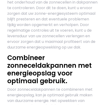
het onderhoud van de zonnecellen in dakpannen
te controleren. Door dit te doen, kunt u ervoor
zorgen dat uw zonne-energiesysteem optimaal
blijft presteren en dat eventuele problemen
tijdig worden opgemerkt en verholpen. Door
regelmatige controles uit te voeren, kunt u de
levensduur van uw zonnecellen verlengen en
ervoor zorgen dat u maximaal profiteert van de
duurzame energieopwekking op uw dak.
Combineer
zonneceldakpannen met
energieopslag voor
optimaal gebruik.
Door zonneceldakpannen te combineren met
energieopslag, kan je optimaal gebruik maken
van duurzame energie. Het opwekken van