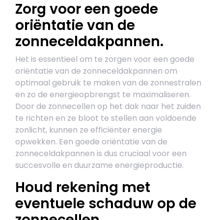
Zorg voor een goede
oriëntatie van de
zonneceldakpannen.
Het is essentieel om te zorgen voor een goede
oriëntatie van de zonneceldakpannen om
optimaal gebruik te maken van de zonnestralen
en zo de energieopbrengst te maximaliseren.
Door de zonnecellen op het dak naar het zuiden
te richten en ze bloot te stellen aan voldoende
zonlicht, kunnen ze efficiënter energie
opwekken. Een goede oriëntatie van de
zonneceldakpannen is dus cruciaal voor een
succesvolle en duurzame energieproductie.
Houd rekening met
eventuele schaduw op de
zonnecellen.