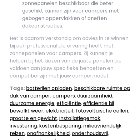
zonnepanelen beschikbaar die beter
geschikt kunnen zijn voor campers met
gebogen oppervlakken of oneffen
dakconstructies.
Het is daarom verstandig om advies in te winnen
bij een professional die ervaring heeft met
zonnepanelen voor campers. Zij kunnen je
helpen bij het kiezen van de juiste panelen die
voldoen aan jouw specifieke behoeften en
compatibel zijn met jouw campermodel.
Tags:
batterijen opladen
,
beschikbare ruimte op
dak van camper
,
campers
,
duurzaamheid
,
duurzame energie
,
efficiëntie
,
efficiëntie bij
bewolkt weer
,
elektriciteit
,
fotovoltaïsche cellen
,
grootte en gewicht
,
installatiegemak
,
investering
,
kostenbesparing
,
milieuvriendelijk
reizen
,
onafhankelijkheid
,
onderhoudsvrij
,