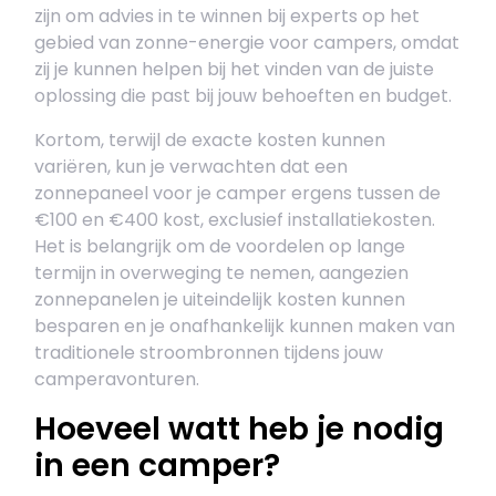
zijn om advies in te winnen bij experts op het
gebied van zonne-energie voor campers, omdat
zij je kunnen helpen bij het vinden van de juiste
oplossing die past bij jouw behoeften en budget.
Kortom, terwijl de exacte kosten kunnen
variëren, kun je verwachten dat een
zonnepaneel voor je camper ergens tussen de
€100 en €400 kost, exclusief installatiekosten.
Het is belangrijk om de voordelen op lange
termijn in overweging te nemen, aangezien
zonnepanelen je uiteindelijk kosten kunnen
besparen en je onafhankelijk kunnen maken van
traditionele stroombronnen tijdens jouw
camperavonturen.
Hoeveel watt heb je nodig
in een camper?