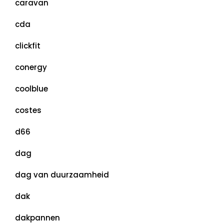
caravan
cda
clickfit
conergy
coolblue
costes
d66
dag
dag van duurzaamheid
dak
dakpannen