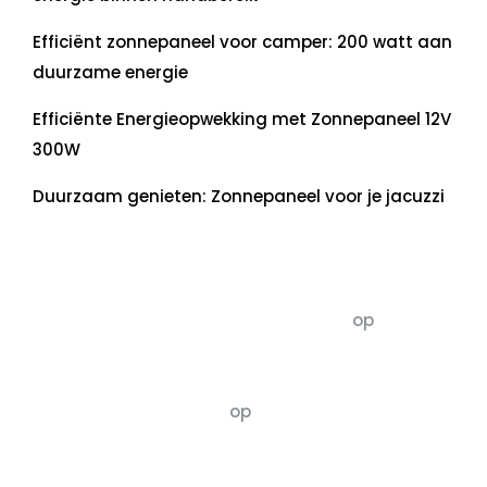
Efficiënt zonnepaneel voor camper: 200 watt aan
duurzame energie
Efficiënte Energieopwekking met Zonnepaneel 12V
300W
Duurzaam genieten: Zonnepaneel voor je jacuzzi
Recente commentaren
5dagenomdewereldteveranderen
op
De 5 P’s
van Duurzaamheid: Richtlijnen voor een
Evenwichtige Toekomst
Susannah vluchten
op
De 5 P’s van
Duurzaamheid: Richtlijnen voor een
Evenwichtige Toekomst