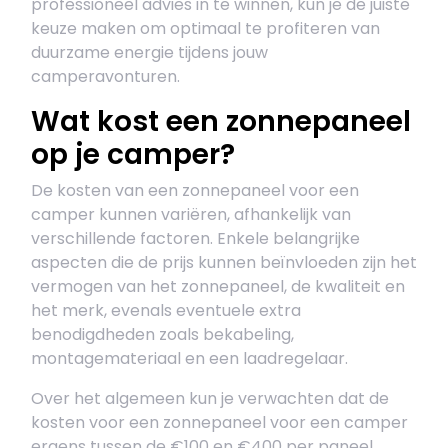
professioneel advies in te winnen, kun je de juiste
keuze maken om optimaal te profiteren van
duurzame energie tijdens jouw
camperavonturen.
Wat kost een zonnepaneel
op je camper?
De kosten van een zonnepaneel voor een
camper kunnen variëren, afhankelijk van
verschillende factoren. Enkele belangrijke
aspecten die de prijs kunnen beïnvloeden zijn het
vermogen van het zonnepaneel, de kwaliteit en
het merk, evenals eventuele extra
benodigdheden zoals bekabeling,
montagemateriaal en een laadregelaar.
Over het algemeen kun je verwachten dat de
kosten voor een zonnepaneel voor een camper
ergens tussen de €100 en €400 per paneel