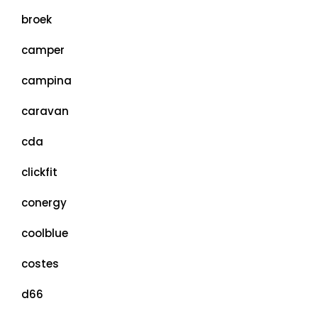
broek
camper
campina
caravan
cda
clickfit
conergy
coolblue
costes
d66