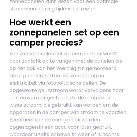
zonnepanelen kunt kiezen voor een optimale
stroomvoorziening tijdens uw reizen.
Hoe werkt een
zonnepanelen set op een
camper precies?
Een zonnepanelen set op een camper werkt
door zonlicht op te vangen met de panelen die
op het dak van het voertuig zijn gemonteerd.
Deze panelen zetten het zonlicht om in
elektriciteit via fotovoltaïsche cellen. De
opgewekte gelijkstroom wordt vervolgens naar
een omvormer gestuurd die deze omzet in
wisselstroom, die gebruikt kan worden om de
apparaten in de camper van stroom te voorzien.
Eventueel kan de energie ook worden
opgeslagen in een accu voor later gebruik,
waardoor u zelfs bij bewolkt weer of ’s nachts