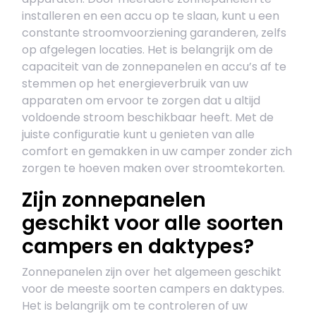
installeren en een accu op te slaan, kunt u een
constante stroomvoorziening garanderen, zelfs
op afgelegen locaties. Het is belangrijk om de
capaciteit van de zonnepanelen en accu’s af te
stemmen op het energieverbruik van uw
apparaten om ervoor te zorgen dat u altijd
voldoende stroom beschikbaar heeft. Met de
juiste configuratie kunt u genieten van alle
comfort en gemakken in uw camper zonder zich
zorgen te hoeven maken over stroomtekorten.
Zijn zonnepanelen
geschikt voor alle soorten
campers en daktypes?
Zonnepanelen zijn over het algemeen geschikt
voor de meeste soorten campers en daktypes.
Het is belangrijk om te controleren of uw