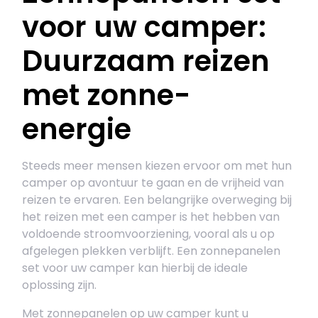
voor uw camper:
Duurzaam reizen
met zonne-
energie
Steeds meer mensen kiezen ervoor om met hun
camper op avontuur te gaan en de vrijheid van
reizen te ervaren. Een belangrijke overweging bij
het reizen met een camper is het hebben van
voldoende stroomvoorziening, vooral als u op
afgelegen plekken verblijft. Een zonnepanelen
set voor uw camper kan hierbij de ideale
oplossing zijn.
Met zonnepanelen op uw camper kunt u