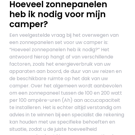
Hoeveel zonnepanelen
heb ik nodig voor mijn
camper?
Een veelgestelde vraag bij het overwegen van
een zonnepanelen set voor uw camper is:
“Hoeveel zonnepanelen heb ik nodig?” Het
antwoord hierop hangt af van verschillende
factoren, zoals het energieverbruik van uw
apparaten aan boord, de duur van uw reizen en
de beschikbare ruimte op het dak van uw
camper. Over het algemeen wordt aanbevolen
om een zonnepaneel tussen de 100 en 200 watt
per 100 ampère-uren (Ah) aan accucapaciteit
te installeren. Het is echter altijd verstandig om
advies in te winnen bij een specialist die rekening
kan houden met uw specifieke behoeften en
situatie, zodat u de juiste hoeveelheid