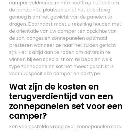
camper voldoende ruimte heeft op het dak om
de panelen te plaatsen en of het dak stevig
genoeg is om het gewicht van de panelen te
dragen. Daarnaast moet u rekening houden met
de oriëntatie van uw camper ten opzichte van
de zon, aangezien zonnepanelen optimaal
presteren wanneer ze naar het zuiden gericht
zijn. Het is altijd aan te raden om advies in te
winnen bij een specialist om te bepalen welk
type zonnepanelen set het meest geschikt is
voor uw specifieke camper en daktype.
Wat zijn de kosten en
terugverdientijd van een
zonnepanelen set voor een
camper?
Een veelgestelde vraag over zonnepanelen sets