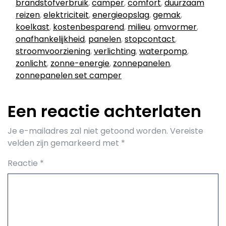
brandstofverbruik
,
camper
,
comfort
,
duurzaam
reizen
,
elektriciteit
,
energieopslag
,
gemak
,
koelkast
,
kostenbesparend
,
milieu
,
omvormer
,
onafhankelijkheid
,
panelen
,
stopcontact
,
stroomvoorziening
,
verlichting
,
waterpomp
,
zonlicht
,
zonne-energie
,
zonnepanelen
,
zonnepanelen set camper
Een reactie achterlaten
Je e-mailadres zal niet getoond worden.
Vereiste
velden zijn gemarkeerd met
*
Reactie
*