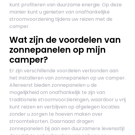
kunt profiteren van duurzame energie. Op deze
manier kunt u genieten van onafhankelijke
stroomvoorziening tijdens uw reizen met de
camper.
Wat zijn de voordelen van
zonnepanelen op mijn
camper?
Er zijn verschillende voordelen verbonden aan
het installeren van zonnepanelen op uw camper.
Allereerst bieden zonnepanelen u de
mogelijkheid om onafhankelijk te zijn van
traditionele stroomvoorzieningen, waardoor u vrij
kunt reizen en verblijven op afgelegen locaties
zonder u zorgen te hoeven maken over
stroomtekorten. Daarnaast dragen
zonnepanelen bij aan een duurzamere levensstijl