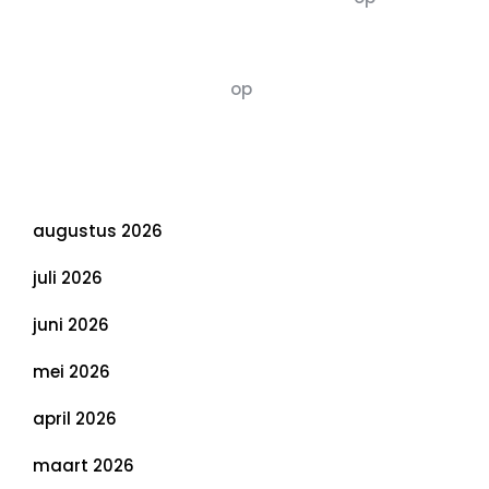
van Duurzaamheid: Richtlijnen voor een
Evenwichtige Toekomst
Susannah vluchten
op
De 5 P’s van
Duurzaamheid: Richtlijnen voor een
Evenwichtige Toekomst
Archief
augustus 2026
juli 2026
juni 2026
mei 2026
april 2026
maart 2026