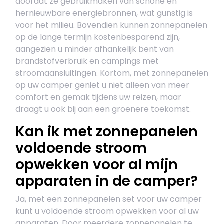
doordat ze gebruikmaken van schone en
hernieuwbare energiebronnen, wat gunstig is
voor het milieu. Bovendien kunnen zonnepanelen
op de lange termijn kostenbesparend zijn,
aangezien u minder afhankelijk bent van
brandstofverbruik en campings met
stroomaansluitingen. Kortom, met zonnepanelen
op uw camper geniet u niet alleen van meer
comfort en gemak tijdens uw reizen, maar
draagt u ook bij aan een groenere toekomst.
Kan ik met zonnepanelen
voldoende stroom
opwekken voor al mijn
apparaten in de camper?
Ja, met een zonnepanelen set voor uw camper
kunt u voldoende stroom opwekken voor al uw
apparaten. Door meerdere zonnepanelen te