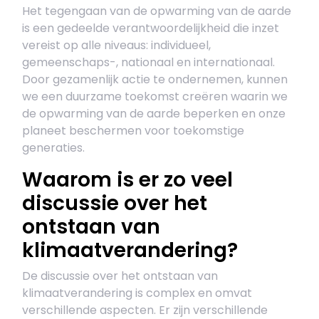
Het tegengaan van de opwarming van de aarde
is een gedeelde verantwoordelijkheid die inzet
vereist op alle niveaus: individueel,
gemeenschaps-, nationaal en internationaal.
Door gezamenlijk actie te ondernemen, kunnen
we een duurzame toekomst creëren waarin we
de opwarming van de aarde beperken en onze
planeet beschermen voor toekomstige
generaties.
Waarom is er zo veel
discussie over het
ontstaan van
klimaatverandering?
De discussie over het ontstaan van
klimaatverandering is complex en omvat
verschillende aspecten. Er zijn verschillende