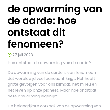
de opwarming van
de aarde: hoe
ontstaat dit
fenomeen?
27 juli 2023
Hoe ontstaat de opwarming van de aarde?
De opwarming van de aarde is een fenomeen
dat wereldwijd veel aandacht krijgt. Het heeft
grote gevolgen voor ons klimaat, het milieu en
het leven op onze planeet. Maar hoe ontstaat
deze opwarming eigenlijk?
De belangrijkste oorzaak van de opwarming van