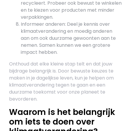
recycleert. Probeer ook bewust te winkelen
en te kiezen voor producten met minder
verpakkingen.
Informeer anderen: Deel je kennis over
klimaatverandering en moedig anderen
aan om ook duurzame gewoonten aan te
nemen. Samen kunnen we een grotere
impact hebben.
Onthoud dat elke kleine stap telt en dat jouw
bijdrage belangrijk is. Door bewuste keuzes te
maken in je dagelijkse leven, kun je helpen om
klimaatverandering tegen te gaan en een
duurzame toekomst voor onze planeet te
bevorderen.
Waarom is het belangrijk
om iets te doen over