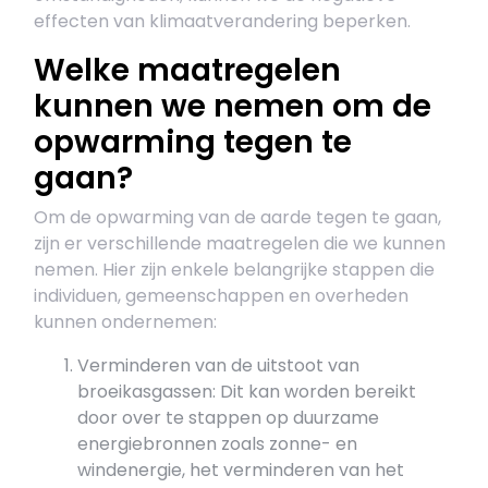
effecten van klimaatverandering beperken.
Welke maatregelen
kunnen we nemen om de
opwarming tegen te
gaan?
Om de opwarming van de aarde tegen te gaan,
zijn er verschillende maatregelen die we kunnen
nemen. Hier zijn enkele belangrijke stappen die
individuen, gemeenschappen en overheden
kunnen ondernemen:
Verminderen van de uitstoot van
broeikasgassen: Dit kan worden bereikt
door over te stappen op duurzame
energiebronnen zoals zonne- en
windenergie, het verminderen van het