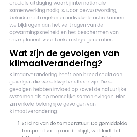
cruciale uitdaging waarbij internationale
samenwerking nodig is. Door bewustwording,
beleidsmaatregelen en individuele actie kunnen
we bijdragen aan het vertragen van de
opwarmingssnelheid en het beschermen van
onze planeet voor toekomstige generaties.
Wat zijn de gevolgen van
klimaatverandering?
Klimaatverandering heeft een breed scala aan
gevolgen die wereldwijd voelbaar zijn. Deze
gevolgen hebben invloed op zowel de natuurlijke
systemen als op menselijke samenlevingen. Hier
zijn enkele belangrijke gevolgen van
klimaatverandering:
Stijging van de temperatuur: De gemiddelde
temperatuur op aarde stijgt, wat leidt tot