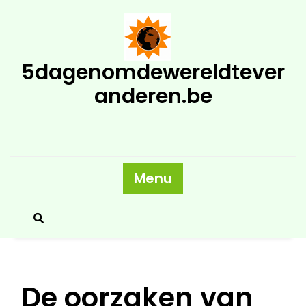
Skip
to
content
5dagenomdewereldtever
anderen.be
Menu
De oorzaken van