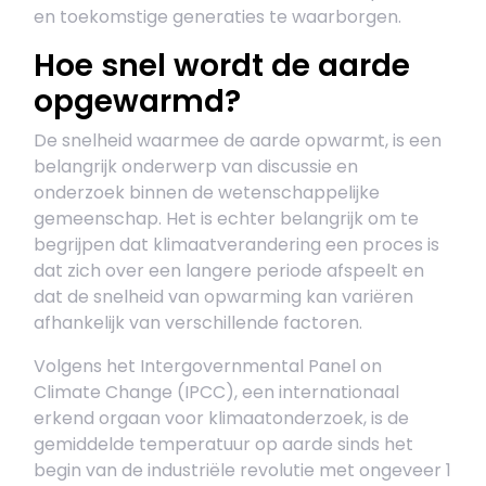
en toekomstige generaties te waarborgen.
Hoe snel wordt de aarde
opgewarmd?
De snelheid waarmee de aarde opwarmt, is een
belangrijk onderwerp van discussie en
onderzoek binnen de wetenschappelijke
gemeenschap. Het is echter belangrijk om te
begrijpen dat klimaatverandering een proces is
dat zich over een langere periode afspeelt en
dat de snelheid van opwarming kan variëren
afhankelijk van verschillende factoren.
Volgens het Intergovernmental Panel on
Climate Change (IPCC), een internationaal
erkend orgaan voor klimaatonderzoek, is de
gemiddelde temperatuur op aarde sinds het
begin van de industriële revolutie met ongeveer 1