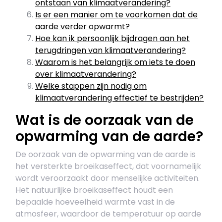
ontstaan van klimaatverandering?
Is er een manier om te voorkomen dat de
aarde verder opwarmt?
Hoe kan ik persoonlijk bijdragen aan het
terugdringen van klimaatverandering?
Waarom is het belangrijk om iets te doen
over klimaatverandering?
Welke stappen zijn nodig om
klimaatverandering effectief te bestrijden?
Wat is de oorzaak van de
opwarming van de aarde?
De oorzaak van de opwarming van de aarde is
het versterkte broeikaseffect, dat voornamelijk
wordt veroorzaakt door menselijke activiteiten.
Het natuurlijke broeikaseffect houdt een
bepaalde hoeveelheid warmte vast in de
atmosfeer, waardoor de temperatuur op aarde