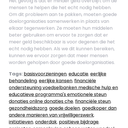
Het gevolg is dat er minder geld overblijft om de
mensen te helpen die het echt nodig hebben.
Om dit probleem aan te pakken, moeten goede
doelorganisaties samenwerken in plaats van
elkaar tegenwerken. Ze moeten hun middelen
beter gebruiken om ervoor te zorgen dat er
meer geld beschikbaar is voor degenen die het
echt nodig hebben. Als we dit kunnen bereiken,
kunnen we ervoor zorgen dat meer mensen
worden geholpen door goede doelorganisaties.
Tags:
basisvoorzieningen
,
educatie
,
eerlijke
behandeling
,
eerlijke kansen
,
financiële
ondersteuning voedselbanken medische hulp en
educatieve programma's emotionele steun
donaties online donaties che
,
financiële steun
,
gezondheidszorg
,
goede doelen
,
goedkoper dan
andere manieren van vrijwilligerswerk
,
initiatieven
,
onderdak
,
positieve bijdrage
,