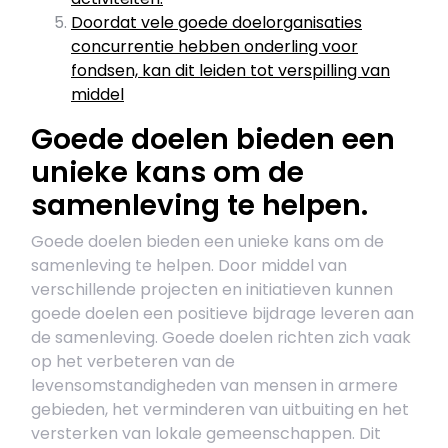
Doordat vele goede doelorganisaties
concurrentie hebben onderling voor
fondsen, kan dit leiden tot verspilling van
middel
Goede doelen bieden een
unieke kans om de
samenleving te helpen.
Goede doelen bieden een unieke kans om de
samenleving te helpen. Door middel van
verschillende projecten en initiatieven kunnen
goede doelen een positieve bijdrage leveren aan
de samenleving. Goede doelen richten zich vaak
op het verbeteren van de
levensomstandigheden van mensen in armere
gebieden, het verminderen van uitbuiting en het
versterken van lokale gemeenschappen. Dit