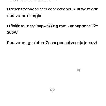
Efficiënt zonnepaneel voor camper: 200 watt aan
duurzame energie
Efficiënte Energieopwekking met Zonnepaneel 12V
300W
Duurzaam genieten: Zonnepaneel voor je jacuzzi
Recente commentaren
5dagenomdewereldteveranderen
op
De 5 P’s
van Duurzaamheid: Richtlijnen voor een
Evenwichtige Toekomst
Susannah vluchten
op
De 5 P’s van
Duurzaamheid: Richtlijnen voor een
Evenwichtige Toekomst