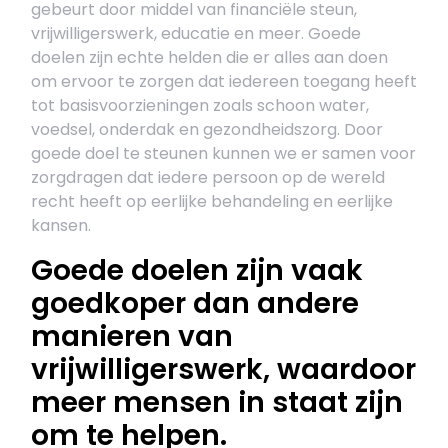
gebeurt door middel van financiële steun,
vrijwilligerswerk, educatie en meer. Goede
doelen zijn echte helden die er alles aan doen
om ervoor te zorgen dat iedereen toegang heeft
tot basisvoorzieningen zoals schoon water,
voedsel, onderdak en gezondheidszorg. Door
goede doel te steunen kunnen we er samen voor
zorgdragen dat iedere persoon op de wereld
recht heeft op eerlijke behandeling en eerlijke
kansen.
Goede doelen zijn vaak
goedkoper dan andere
manieren van
vrijwilligerswerk, waardoor
meer mensen in staat zijn
om te helpen.