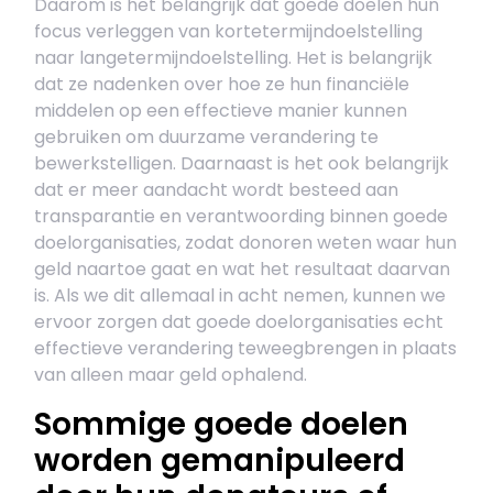
Daarom is het belangrijk dat goede doelen hun
focus verleggen van kortetermijndoelstelling
naar langetermijndoelstelling. Het is belangrijk
dat ze nadenken over hoe ze hun financiële
middelen op een effectieve manier kunnen
gebruiken om duurzame verandering te
bewerkstelligen. Daarnaast is het ook belangrijk
dat er meer aandacht wordt besteed aan
transparantie en verantwoording binnen goede
doelorganisaties, zodat donoren weten waar hun
geld naartoe gaat en wat het resultaat daarvan
is. Als we dit allemaal in acht nemen, kunnen we
ervoor zorgen dat goede doelorganisaties echt
effectieve verandering teweegbrengen in plaats
van alleen maar geld ophalend.
Sommige goede doelen
worden gemanipuleerd