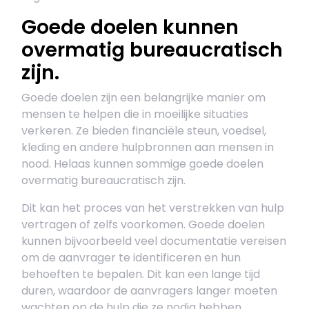
Goede doelen kunnen
overmatig bureaucratisch
zijn.
Goede doelen zijn een belangrijke manier om
mensen te helpen die in moeilijke situaties
verkeren. Ze bieden financiële steun, voedsel,
kleding en andere hulpbronnen aan mensen in
nood. Helaas kunnen sommige goede doelen
overmatig bureaucratisch zijn.
Dit kan het proces van het verstrekken van hulp
vertragen of zelfs voorkomen. Goede doelen
kunnen bijvoorbeeld veel documentatie vereisen
om de aanvrager te identificeren en hun
behoeften te bepalen. Dit kan een lange tijd
duren, waardoor de aanvragers langer moeten
wachten op de hulp die ze nodig hebben.