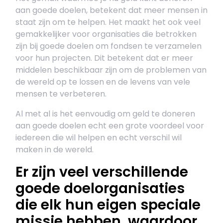
aan goede doelen, betekent dat meer mensen in
staat zijn om te helpen. Het maakt het ook veel
gemakkelijker voor organisaties die betrokken
zijn bij goede doelen om fondsen te verzamelen
voor hun projecten. Dit betekent dat er meer
middelen beschikbaar zijn om de problemen van
de wereld op te lossen en de levens van vele
mensen te verbeteren.
Al met al is het eenvoudig om geld te doneren
aan goede doelen echt een grote voordeel voor
iedereen die wil helpen en echt verschil wil
maken in de wereld.
Er zijn veel verschillende
goede doelorganisaties
die elk hun eigen speciale
missie hebben, waardoor