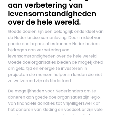
aan verbetering van
levensomstandigheden
over de hele wereld.
Goede doelen zijn een belangrijk onderdeel van
de Nederlandse samenleving. Door middel van
goede doelorganisaties kunnen Nederlanders
bijdragen aan verbetering van
levensomstandigheden over de hele wereld.
Goede doelorganisaties bieden de mogelijkheid
om geld, tijd en energie te investeren in
projecten die mensen helpen in landen die niet
zo welvarend zijn als Nederland.
De mogelijkheden voor Nederlanders om te
doneren aan goede doelorganisaties zijn legio.
Van financiële donaties tot vrijwilligerswerk of
het doneren van kleding en voedsel, er zijn vele