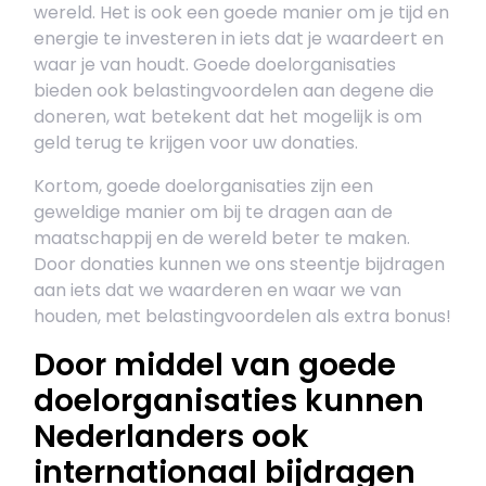
wereld. Het is ook een goede manier om je tijd en
energie te investeren in iets dat je waardeert en
waar je van houdt. Goede doelorganisaties
bieden ook belastingvoordelen aan degene die
doneren, wat betekent dat het mogelijk is om
geld terug te krijgen voor uw donaties.
Kortom, goede doelorganisaties zijn een
geweldige manier om bij te dragen aan de
maatschappij en de wereld beter te maken.
Door donaties kunnen we ons steentje bijdragen
aan iets dat we waarderen en waar we van
houden, met belastingvoordelen als extra bonus!
Door middel van goede
doelorganisaties kunnen
Nederlanders ook
internationaal bijdragen