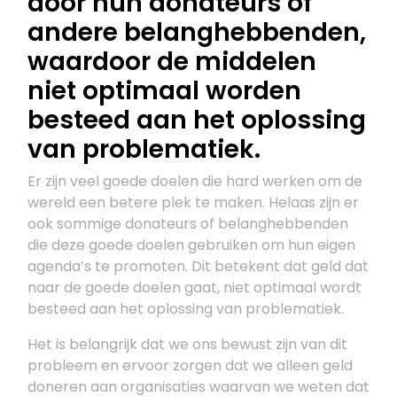
door hun donateurs of
andere belanghebbenden,
waardoor de middelen
niet optimaal worden
besteed aan het oplossing
van problematiek.
Er zijn veel goede doelen die hard werken om de
wereld een betere plek te maken. Helaas zijn er
ook sommige donateurs of belanghebbenden
die deze goede doelen gebruiken om hun eigen
agenda’s te promoten. Dit betekent dat geld dat
naar de goede doelen gaat, niet optimaal wordt
besteed aan het oplossing van problematiek.
Het is belangrijk dat we ons bewust zijn van dit
probleem en ervoor zorgen dat we alleen geld
doneren aan organisaties waarvan we weten dat