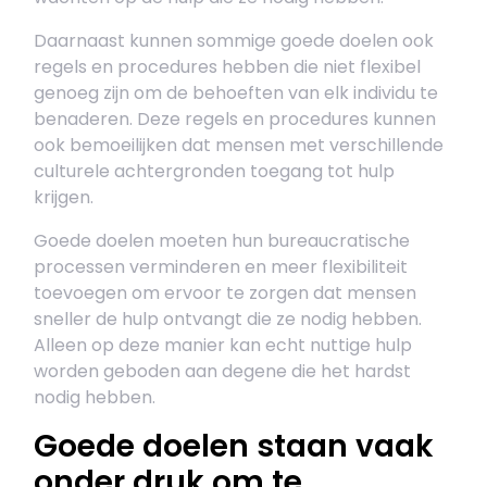
Daarnaast kunnen sommige goede doelen ook
regels en procedures hebben die niet flexibel
genoeg zijn om de behoeften van elk individu te
benaderen. Deze regels en procedures kunnen
ook bemoeilijken dat mensen met verschillende
culturele achtergronden toegang tot hulp
krijgen.
Goede doelen moeten hun bureaucratische
processen verminderen en meer flexibiliteit
toevoegen om ervoor te zorgen dat mensen
sneller de hulp ontvangt die ze nodig hebben.
Alleen op deze manier kan echt nuttige hulp
worden geboden aan degene die het hardst
nodig hebben.
Goede doelen staan vaak
onder druk om te