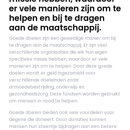
er vele manieren zijn om te
helpen en bij te dragen
aan de maatschappij.
Goede doelen zijn een geweldige manier om bij
te dragen aan de maatschappij. Er zijn veel
verschillende organisaties die elk hun eigen
specifieke missie hebben, waardoor er vele
manieren zijn om te helpen. Door deze goede
doelen wordt er geld ingezameld voor
verschillende doeleinden zoals
armoedebestrijding, onderwijs en
gezondheidszorg. Deze fondsen worden gebruikt
om mensen in nood te helpen.
Goede doelen bieden ook vele voordelen voor
degene die doneert. Door donaties kunnen
mensen hun steentje bijdragen aan een betere