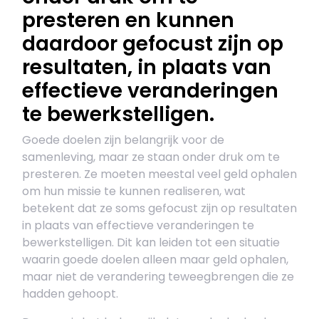
presteren en kunnen
daardoor gefocust zijn op
resultaten, in plaats van
effectieve veranderingen
te bewerkstelligen.
Goede doelen zijn belangrijk voor de
samenleving, maar ze staan onder druk om te
presteren. Ze moeten meestal veel geld ophalen
om hun missie te kunnen realiseren, wat
betekent dat ze soms gefocust zijn op resultaten
in plaats van effectieve veranderingen te
bewerkstelligen. Dit kan leiden tot een situatie
waarin goede doelen alleen maar geld ophalen,
maar niet de verandering teweegbrengen die ze
hadden gehoopt.