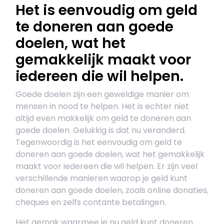
Het is eenvoudig om geld
te doneren aan goede
doelen, wat het
gemakkelijk maakt voor
iedereen die wil helpen.
Goede doelen zijn een geweldige manier om
mensen in nood te helpen. Het is echter niet
altijd even makkelijk om geld te doneren aan
goede doelen. Gelukkig is dat nu veranderd.
Tegenwoordig is het eenvoudig om geld te
doneren aan goede doelen, wat het gemakkelijk
maakt voor iedereen die wil helpen. Er zijn veel
verschillende manieren waarop je geld kunt
doneren aan goede doelen, zoals online donaties,
cheques en zelfs contante betalingen.
Het gemak waarmee je nu geld kunt doneren