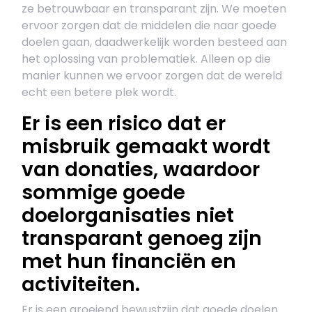
ze betrouwbaar en transparant zijn. We moeten
ervoor zorgen dat de middelen die naar goede
doelen gaan, daadwerkelijk worden besteed aan
het oplossing van problematiek. Alleen op die
manier kunnen we ervoor zorgen dat de wereld
echt een betere plek wordt.
Er is een risico dat er
misbruik gemaakt wordt
van donaties, waardoor
sommige goede
doelorganisaties niet
transparant genoeg zijn
met hun financiën en
activiteiten.
Er is een groeiend bewustzijn dat goede doelen