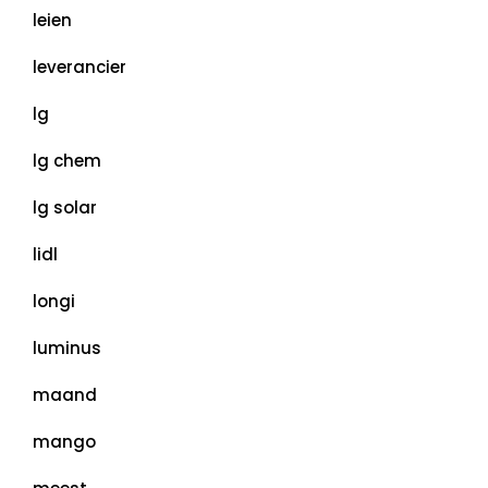
leien
leverancier
lg
lg chem
lg solar
lidl
longi
luminus
maand
mango