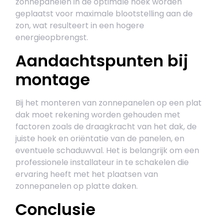
zonnepanelen in de optimale hoek worden
geplaatst voor maximale blootstelling aan de
zon, wat resulteert in een hogere
energieopbrengst.
Aandachtspunten bij
montage
Bij het monteren van zonnepanelen op een plat
dak moet rekening worden gehouden met
factoren zoals de draagkracht van het dak, de
juiste hoek en oriëntatie van de panelen, en
eventuele schaduwval. Het is belangrijk om een
professionele installateur in te schakelen die
ervaring heeft met het plaatsen van
zonnepanelen op platte daken.
Conclusie