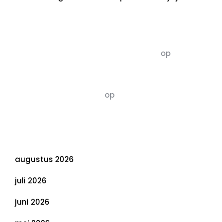
Recente commentaren
5dagenomdewereldteveranderen
op
De 5 P’s
van Duurzaamheid: Richtlijnen voor een
Evenwichtige Toekomst
Susannah vluchten
op
De 5 P’s van
Duurzaamheid: Richtlijnen voor een
Evenwichtige Toekomst
Archief
augustus 2026
juli 2026
juni 2026