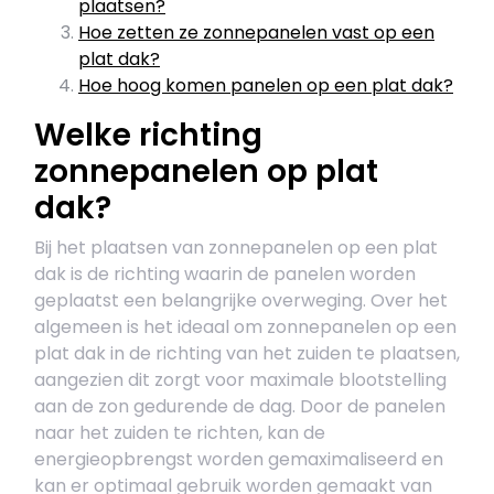
plaatsen?
Hoe zetten ze zonnepanelen vast op een
plat dak?
Hoe hoog komen panelen op een plat dak?
Welke richting
zonnepanelen op plat
dak?
Bij het plaatsen van zonnepanelen op een plat
dak is de richting waarin de panelen worden
geplaatst een belangrijke overweging. Over het
algemeen is het ideaal om zonnepanelen op een
plat dak in de richting van het zuiden te plaatsen,
aangezien dit zorgt voor maximale blootstelling
aan de zon gedurende de dag. Door de panelen
naar het zuiden te richten, kan de
energieopbrengst worden gemaximaliseerd en
kan er optimaal gebruik worden gemaakt van