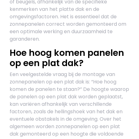
of beugels, afhankelijk van de specifieke
kenmerken van het platte dak en de
omgevingsfactoren. Het is essentieel dat de
zonnepanelen correct worden gemonteerd om
een optimale werking en duurzaamheid te
garanderen.
Hoe hoog komen panelen
op een plat dak?
Een veelgestelde vraag bij de montage van
zonnepanelen op een plat dak is: “Hoe hoog
komen de panelen te staan?” De hoogte waarop
de panelen op een plat dak worden geplaatst,
kan variëren afhankelijk van verschillende
factoren, zoals de hellingshoek van het dak en
eventuele obstakels in de omgeving. Over het
algemeen worden zonnepanelen op een plat
dak gemonteerd op een hoogte die voldoende