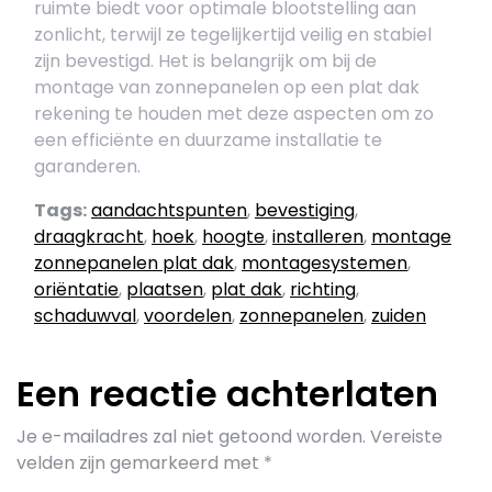
ruimte biedt voor optimale blootstelling aan
zonlicht, terwijl ze tegelijkertijd veilig en stabiel
zijn bevestigd. Het is belangrijk om bij de
montage van zonnepanelen op een plat dak
rekening te houden met deze aspecten om zo
een efficiënte en duurzame installatie te
garanderen.
Tags:
aandachtspunten
,
bevestiging
,
draagkracht
,
hoek
,
hoogte
,
installeren
,
montage
zonnepanelen plat dak
,
montagesystemen
,
oriëntatie
,
plaatsen
,
plat dak
,
richting
,
schaduwval
,
voordelen
,
zonnepanelen
,
zuiden
Een reactie achterlaten
Je e-mailadres zal niet getoond worden.
Vereiste
velden zijn gemarkeerd met
*