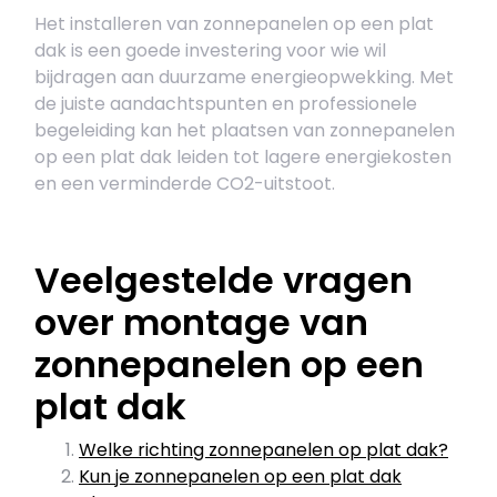
Het installeren van zonnepanelen op een plat
dak is een goede investering voor wie wil
bijdragen aan duurzame energieopwekking. Met
de juiste aandachtspunten en professionele
begeleiding kan het plaatsen van zonnepanelen
op een plat dak leiden tot lagere energiekosten
en een verminderde CO2-uitstoot.
Veelgestelde vragen
over montage van
zonnepanelen op een
plat dak
Welke richting zonnepanelen op plat dak?
Kun je zonnepanelen op een plat dak