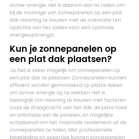
zonne-energie. Het is daarom aan te raden om
bij de montage van zonnepanelen op een plat
dak rekening te houden met de oriëntatie ten
opzichte van het zuiden voor een optimale
energieopbrengst.
Kun je zonnepanelen op
een plat dak plaatsen?
Ja, het is zeker mogelijk om zonnepanelen op
een plat dak te plaatsen. Zonnepanelen kunnen
efficiënt worden gemonteerd op platte daken
om zonne-energie op te wekken. Het is
belangrijk om rekening te houden met factoren
zoals de draagkracht van het dak, de juiste hoek
en oriëntatie van de panelen, en mogelijke
schaduwval om het maximale rendement uit de
zonnepanelen te halen. Met professionele
begeleiding en expertise kunnen zonnepanelen