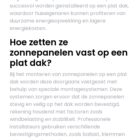
succesvol worden geïnstalleerd op een plat dak,
waardoor huiseigenaren kunnen profiteren van
duurzame energieopwekking en lagere
energiekosten.
Hoe zetten ze
zonnepanelen vast op een
plat dak?
Bij het monteren van zonnepanelen op een plat
dak worden deze doorgaans vastgezet met
behulp van speciale montagesystemen. Deze
systemen zorgen ervoor dat de zonnepanelen
stevig en veilig op het dak worden bevestigd,
rekening houdend met factoren zoals
windbelasting en stabiliteit. Professionele
installateurs gebruiken verschillende
bevestigingsmethoden, zoals ballast, klemmen