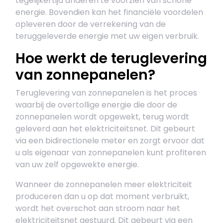
tegelijkertijd anderen te voorzien van schone
energie. Bovendien kan het financiële voordelen
opleveren door de verrekening van de
teruggeleverde energie met uw eigen verbruik.
Hoe werkt de teruglevering
van zonnepanelen?
Teruglevering van zonnepanelen is het proces
waarbij de overtollige energie die door de
zonnepanelen wordt opgewekt, terug wordt
geleverd aan het elektriciteitsnet. Dit gebeurt
via een bidirectionele meter en zorgt ervoor dat
u als eigenaar van zonnepanelen kunt profiteren
van uw zelf opgewekte energie.
Wanneer de zonnepanelen meer elektriciteit
produceren dan u op dat moment verbruikt,
wordt het overschot aan stroom naar het
elektriciteitsnet gestuurd. Dit gebeurt via een