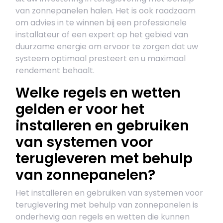
van zonnepanelen halen. Het is ook raadzaam
om advies in te winnen bij een professionele
installateur of een expert op het gebied van
duurzame energie om ervoor te zorgen dat uw
systeem optimaal presteert en u maximaal
rendement behaalt.
Welke regels en wetten
gelden er voor het
installeren en gebruiken
van systemen voor
terugleveren met behulp
van zonnepanelen?
Het installeren en gebruiken van systemen voor
teruglevering met behulp van zonnepanelen is
onderhevig aan regels en wetten die kunnen