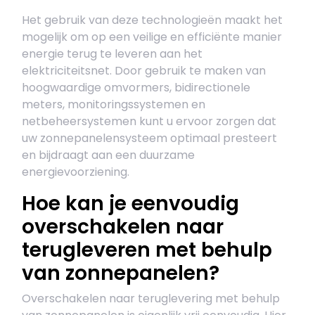
Het gebruik van deze technologieën maakt het
mogelijk om op een veilige en efficiënte manier
energie terug te leveren aan het
elektriciteitsnet. Door gebruik te maken van
hoogwaardige omvormers, bidirectionele
meters, monitoringssystemen en
netbeheersystemen kunt u ervoor zorgen dat
uw zonnepanelensysteem optimaal presteert
en bijdraagt aan een duurzame
energievoorziening.
Hoe kan je eenvoudig
overschakelen naar
terugleveren met behulp
van zonnepanelen?
Overschakelen naar teruglevering met behulp