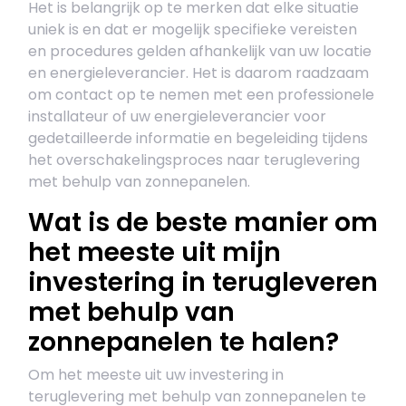
Het is belangrijk op te merken dat elke situatie
uniek is en dat er mogelijk specifieke vereisten
en procedures gelden afhankelijk van uw locatie
en energieleverancier. Het is daarom raadzaam
om contact op te nemen met een professionele
installateur of uw energieleverancier voor
gedetailleerde informatie en begeleiding tijdens
het overschakelingsproces naar teruglevering
met behulp van zonnepanelen.
Wat is de beste manier om
het meeste uit mijn
investering in terugleveren
met behulp van
zonnepanelen te halen?
Om het meeste uit uw investering in
teruglevering met behulp van zonnepanelen te