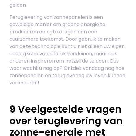
gelden.
Teruglevering van zonnepanelen is een
geweldige manier om groene energie te
produceren en bij te dragen aan een
duurzamere toekomst. Door gebruik te maken
van deze technologie kunt u niet alleen uw eigen
ecologische voetafdruk verkleinen, maar ook
anderen inspireren om hetzelfde te doen. Dus
waar wacht u nog op? Ontdek vandaag nog hoe
zonnepanelen en teruglevering uw leven kunnen
veranderen!
9 Veelgestelde vragen
over teruglevering van
zonne-energie met