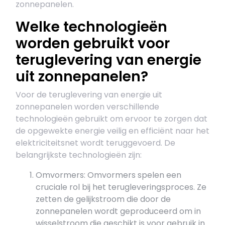
zonnepanelen.
Welke technologieën
worden gebruikt voor
teruglevering van energie
uit zonnepanelen?
Voor de teruglevering van energie uit
zonnepanelen worden verschillende
technologieën gebruikt om ervoor te zorgen dat
de opgewekte energie veilig en efficiënt naar het
elektriciteitsnet wordt teruggevoerd. De
belangrijkste technologieën zijn:
Omvormers: Omvormers spelen een
cruciale rol bij het terugleveringsproces. Ze
zetten de gelijkstroom die door de
zonnepanelen wordt geproduceerd om in
wisselstroom die geschikt is voor gebruik in