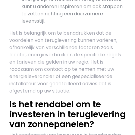
kunt u anderen inspireren om ook stappen
te zetten richting een duurzamere
levensstijl.
Het is belangrijk om te benadrukken dat de
voordelen van teruglevering kunnen variëren,
afhankelijk van verschillende factoren zoals
locatie, energieverbruik en de specifieke regels
en tarieven die gelden in uw regio. Het is
raadzaam om contact op te nemen met uw
energieleverancier of een gespecialiseerde
installateur voor gedetailleerd advies dat is
afgestemd op uw situatie.
Is het rendabel om te
investeren in teruglevering
van zonnepanelen?