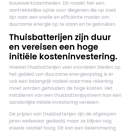
bouwwerkzaamheden. Dit maakt het een
aantrekkelijke optie voor diegenen die op zoek
zijn naar een snelle en efficiënte manier om
duurzame energie op te slaan en te gebruiken.
Thuisbatterijen zijn duur
en vereisen een hoge
initiële kosteninvestering.
Hoewel thuisbatterijen veel voordelen bieden op
het gebied van duurzame energieopslag, is er
ook een belangrijk nadeel waarmee rekening
moet worden gehouden: de hoge kosten. Het
installeren van een thuisbatterijsysteem kan een
aanzienlijke initiële investering vereisen.
De prijzen van thuisbatterijen zijn de afgelopen
jaren weliswaar gedaald, maar ze blijven nog
steeds relatief hoog. Dit kan een belemmering