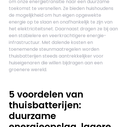
om onze energietransitie naar een duurzame
toekomst te versnellen. Ze bieden huishoudens
de mogelijkheid om hun eigen opgewekte
energie op te slaan en onafhankelijk te zijn van
het elektriciteitsnet. Daarnaast dragen ze bij aan
een stabielere en veerkrachtigere energie-
infrastructuur. Met dalende kosten en
toenemende steunmaatregelen worden
thuisbatterijen steeds aantrekkelijker voor
huiseigenaren die willen bijdragen aan een
groenere wereld.
5 voordelen van
thuisbatterijen:
duurzame
energieopslag, lagere