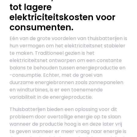
tot lagere
elektriciteitskosten voor
consumenten.
Eén van de grote voordelen van thuisbatterijen is
hun vermogen om het elektriciteitsnet stabieler
te maken. Traditioneel gezien is het
elektriciteitsnet ontworpen om een constante
balans te behouden tussen energieproductie en
-consumptie. Echter, met de groei van
duurzame energiebronnen zoals zonnepanelen
en windturbines, is er een toenemende
variabiliteit in de energieproductie.
Thuisbatterijen bieden een oplossing voor dit
probleem door overtollige energie op te slaan
wanneer de productie hoog is en deze later vrij
te geven wanneer er meer vraag naar energie is