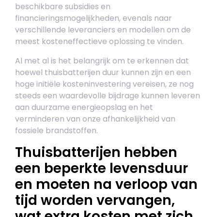
beschikbare subsidies en
financieringsmogelijkheden, evenals naar
verschillende leveranciers en modellen om de
meest kosteneffectieve oplossing te vinden.
Al met al is het belangrijk om te erkennen dat
hoewel thuisbatterijen duur kunnen zijn en een
hoge initiële kosteninvestering vereisen, ze nog
steeds een waardevolle bijdrage kunnen leveren
aan duurzame energieopslag en het
verminderen van onze afhankelijkheid van
fossiele brandstoffen.
Thuisbatterijen hebben
een beperkte levensduur
en moeten na verloop van
tijd worden vervangen,
wat extra kosten met zich