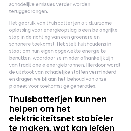
schadelijke emissies verder worden
teruggedrongen.
Het gebruik van thuisbatterijen als duurzame
oplossing voor energieopslag is een belangrijke
stap in de richting van een groenere en
schonere toekomst. Het stelt huishoudens in
staat om hun eigen opgewekte energie te
benutten, waardoor ze minder afhankelijk zijn
van traditionele energiebronnen. Hierdoor wordt
de uitstoot van schadelijke stoffen verminderd
en dragen we bij aan het behoud van onze
planeet voor toekomstige generaties.
Thuisbatterijen kunnen
helpen om het
elektriciteitsnet stabieler
te maken, wat kan leiden