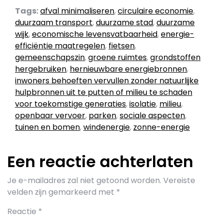
Tags:
afval minimaliseren
,
circulaire economie
,
duurzaam transport
,
duurzame stad
,
duurzame
wijk
,
economische levensvatbaarheid
,
energie-
efficiëntie maatregelen
,
fietsen
,
gemeenschapszin
,
groene ruimtes
,
grondstoffen
hergebruiken
,
hernieuwbare energiebronnen
,
inwoners behoeften vervullen zonder natuurlijke
hulpbronnen uit te putten of milieu te schaden
voor toekomstige generaties
,
isolatie
,
milieu
,
openbaar vervoer
,
parken
,
sociale aspecten
,
tuinen en bomen
,
windenergie
,
zonne-energie
Een reactie achterlaten
Je e-mailadres zal niet getoond worden.
Vereiste
velden zijn gemarkeerd met
*
Reactie
*