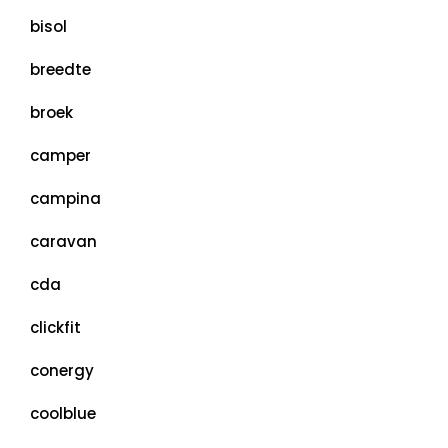
bisol
breedte
broek
camper
campina
caravan
cda
clickfit
conergy
coolblue