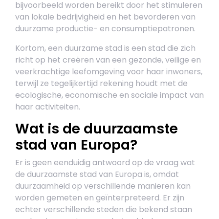
bijvoorbeeld worden bereikt door het stimuleren
van lokale bedrijvigheid en het bevorderen van
duurzame productie- en consumptiepatronen.
Kortom, een duurzame stad is een stad die zich
richt op het creëren van een gezonde, veilige en
veerkrachtige leefomgeving voor haar inwoners,
terwijl ze tegelijkertijd rekening houdt met de
ecologische, economische en sociale impact van
haar activiteiten.
Wat is de duurzaamste
stad van Europa?
Er is geen eenduidig antwoord op de vraag wat
de duurzaamste stad van Europa is, omdat
duurzaamheid op verschillende manieren kan
worden gemeten en geïnterpreteerd. Er zijn
echter verschillende steden die bekend staan