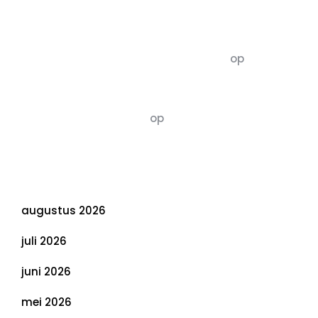
Recente commentaren
5dagenomdewereldteveranderen
op
De 5 P’s
van Duurzaamheid: Richtlijnen voor een
Evenwichtige Toekomst
Susannah vluchten
op
De 5 P’s van
Duurzaamheid: Richtlijnen voor een
Evenwichtige Toekomst
Archief
augustus 2026
juli 2026
juni 2026
mei 2026