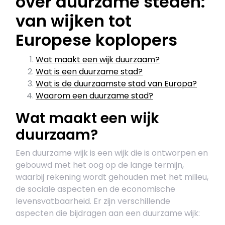
over duurzame steden:
van wijken tot
Europese koplopers
Wat maakt een wijk duurzaam?
Wat is een duurzame stad?
Wat is de duurzaamste stad van Europa?
Waarom een duurzame stad?
Wat maakt een wijk
duurzaam?
Een duurzame wijk is een wijk die is ontworpen en
gebouwd met het oog op de lange termijn,
waarbij rekening wordt gehouden met het milieu,
de sociale aspecten en de economische
levensvatbaarheid. Er zijn verschillende
aspecten die bijdragen aan een duurzame wijk: