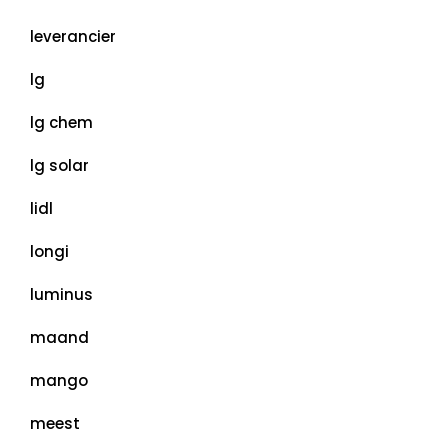
leverancier
lg
lg chem
lg solar
lidl
longi
luminus
maand
mango
meest