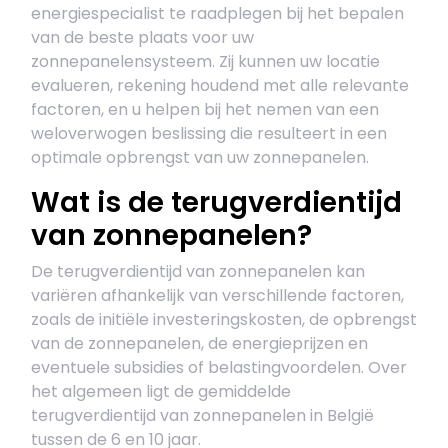
energiespecialist te raadplegen bij het bepalen
van de beste plaats voor uw
zonnepanelensysteem. Zij kunnen uw locatie
evalueren, rekening houdend met alle relevante
factoren, en u helpen bij het nemen van een
weloverwogen beslissing die resulteert in een
optimale opbrengst van uw zonnepanelen.
Wat is de terugverdientijd
van zonnepanelen?
De terugverdientijd van zonnepanelen kan
variëren afhankelijk van verschillende factoren,
zoals de initiële investeringskosten, de opbrengst
van de zonnepanelen, de energieprijzen en
eventuele subsidies of belastingvoordelen. Over
het algemeen ligt de gemiddelde
terugverdientijd van zonnepanelen in België
tussen de 6 en 10 jaar.