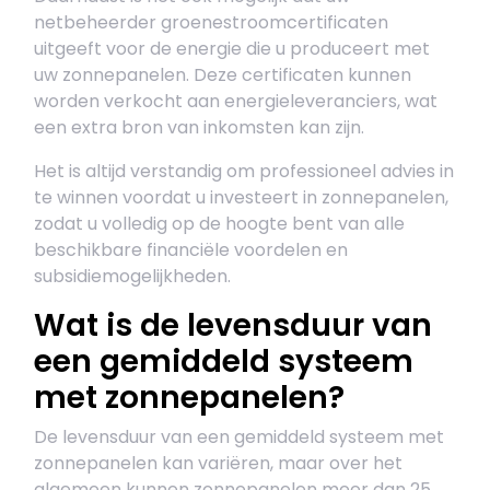
netbeheerder groenestroomcertificaten
uitgeeft voor de energie die u produceert met
uw zonnepanelen. Deze certificaten kunnen
worden verkocht aan energieleveranciers, wat
een extra bron van inkomsten kan zijn.
Het is altijd verstandig om professioneel advies in
te winnen voordat u investeert in zonnepanelen,
zodat u volledig op de hoogte bent van alle
beschikbare financiële voordelen en
subsidiemogelijkheden.
Wat is de levensduur van
een gemiddeld systeem
met zonnepanelen?
De levensduur van een gemiddeld systeem met
zonnepanelen kan variëren, maar over het
algemeen kunnen zonnepanelen meer dan 25