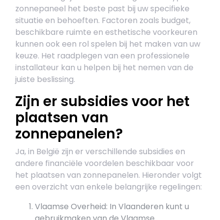
zonnepaneel het beste past bij uw specifieke
situatie en behoeften. Factoren zoals budget,
beschikbare ruimte en esthetische voorkeuren
kunnen ook een rol spelen bij het maken van uw
keuze. Het raadplegen van een professionele
installateur kan u helpen bij het nemen van de
juiste beslissing.
Zijn er subsidies voor het
plaatsen van
zonnepanelen?
Ja, in België zijn er verschillende subsidies en
andere financiële voordelen beschikbaar voor
het plaatsen van zonnepanelen. Hieronder volgt
een overzicht van enkele belangrijke regelingen:
Vlaamse Overheid: In Vlaanderen kunt u
gebruikmaken van de Vlaamse