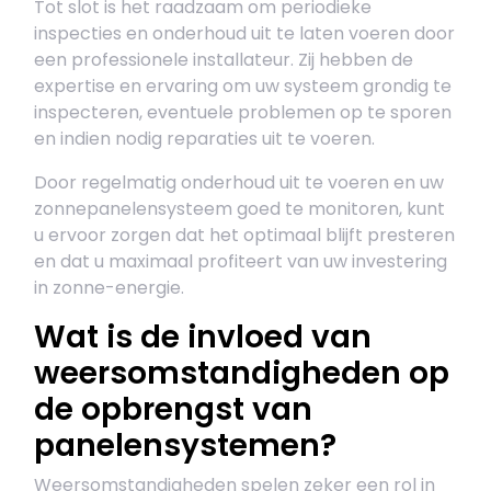
Tot slot is het raadzaam om periodieke
inspecties en onderhoud uit te laten voeren door
een professionele installateur. Zij hebben de
expertise en ervaring om uw systeem grondig te
inspecteren, eventuele problemen op te sporen
en indien nodig reparaties uit te voeren.
Door regelmatig onderhoud uit te voeren en uw
zonnepanelensysteem goed te monitoren, kunt
u ervoor zorgen dat het optimaal blijft presteren
en dat u maximaal profiteert van uw investering
in zonne-energie.
Wat is de invloed van
weersomstandigheden op
de opbrengst van
panelensystemen?
Weersomstandigheden spelen zeker een rol in