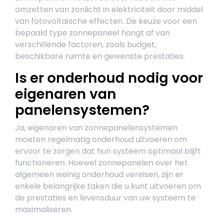
omzetten van zonlicht in elektriciteit door middel
van fotovoltaïsche effecten. De keuze voor een
bepaald type zonnepaneel hangt af van
verschillende factoren, zoals budget,
beschikbare ruimte en gewenste prestaties.
Is er onderhoud nodig voor
eigenaren van
panelensystemen?
Ja, eigenaren van zonnepanelensystemen
moeten regelmatig onderhoud uitvoeren om
ervoor te zorgen dat hun systeem optimaal blijft
functioneren. Hoewel zonnepanelen over het
algemeen weinig onderhoud vereisen, zijn er
enkele belangrijke taken die u kunt uitvoeren om
de prestaties en levensduur van uw systeem te
maximaliseren.