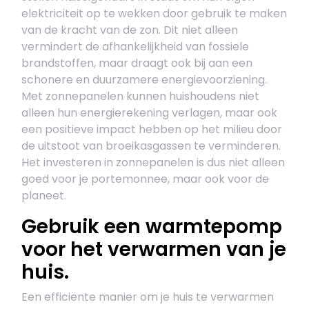
elektriciteit op te wekken door gebruik te maken
van de kracht van de zon. Dit niet alleen
vermindert de afhankelijkheid van fossiele
brandstoffen, maar draagt ook bij aan een
schonere en duurzamere energievoorziening.
Met zonnepanelen kunnen huishoudens niet
alleen hun energierekening verlagen, maar ook
een positieve impact hebben op het milieu door
de uitstoot van broeikasgassen te verminderen.
Het investeren in zonnepanelen is dus niet alleen
goed voor je portemonnee, maar ook voor de
planeet.
Gebruik een warmtepomp
voor het verwarmen van je
huis.
Een efficiënte manier om je huis te verwarmen