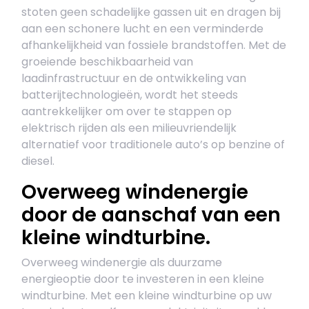
stoten geen schadelijke gassen uit en dragen bij
aan een schonere lucht en een verminderde
afhankelijkheid van fossiele brandstoffen. Met de
groeiende beschikbaarheid van
laadinfrastructuur en de ontwikkeling van
batterijtechnologieën, wordt het steeds
aantrekkelijker om over te stappen op
elektrisch rijden als een milieuvriendelijk
alternatief voor traditionele auto’s op benzine of
diesel.
Overweeg windenergie
door de aanschaf van een
kleine windturbine.
Overweeg windenergie als duurzame
energieoptie door te investeren in een kleine
windturbine. Met een kleine windturbine op uw