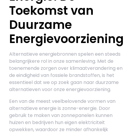
Toekomst van
Duurzame
Energievoorziening
Alternatieve energiebronnen spelen een steeds
belangrijkere rol in onze samenleving. Met de
toenemende zorgen over klimaatverandering en
de eindigheid van fossiele brandstoffen, is het
essentieel dat we op zoek gaan naar duurzame
alternatieven voor onze energievoorziening.
Een van de meest veelbelovende vormen van
alternatieve energie is zonne-energie. Door
gebruik te maken van zonnepanelen kunnen
huizen en bedrijven hun eigen elektriciteit
opwekken, waardoor ze minder afhankelijk