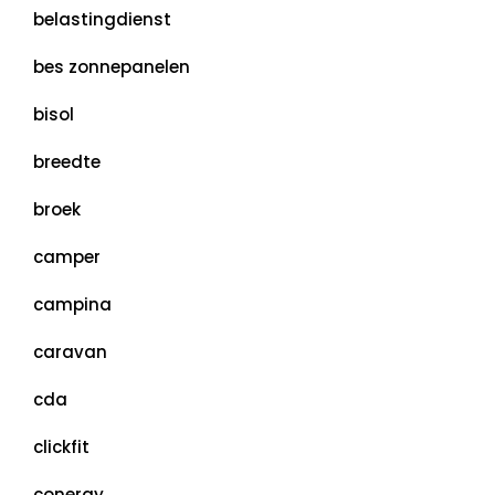
belastingdienst
bes zonnepanelen
bisol
breedte
broek
camper
campina
caravan
cda
clickfit
conergy