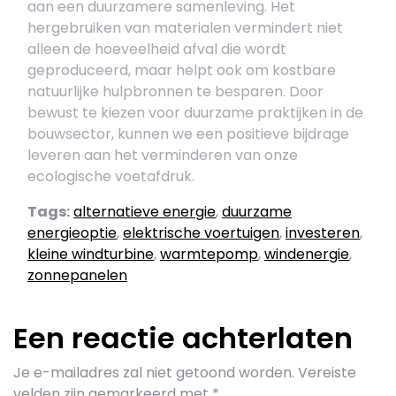
aan een duurzamere samenleving. Het
hergebruiken van materialen vermindert niet
alleen de hoeveelheid afval die wordt
geproduceerd, maar helpt ook om kostbare
natuurlijke hulpbronnen te besparen. Door
bewust te kiezen voor duurzame praktijken in de
bouwsector, kunnen we een positieve bijdrage
leveren aan het verminderen van onze
ecologische voetafdruk.
Tags:
alternatieve energie
,
duurzame
energieoptie
,
elektrische voertuigen
,
investeren
,
kleine windturbine
,
warmtepomp
,
windenergie
,
zonnepanelen
Een reactie achterlaten
Je e-mailadres zal niet getoond worden.
Vereiste
velden zijn gemarkeerd met
*