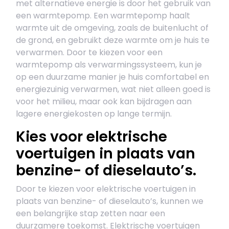
met alternatieve energie is door het gebruik van
een warmtepomp. Een warmtepomp haalt
warmte uit de omgeving, zoals de buitenlucht of
de grond, en gebruikt deze warmte om je huis te
verwarmen. Door te kiezen voor een
warmtepomp als verwarmingssysteem, kun je
op een duurzame manier je huis comfortabel en
energiezuinig verwarmen, wat niet alleen goed is
voor het milieu, maar ook kan bijdragen aan
lagere energiekosten op lange termijn.
Kies voor elektrische
voertuigen in plaats van
benzine- of dieselauto’s.
Door te kiezen voor elektrische voertuigen in
plaats van benzine- of dieselauto’s, kunnen we
een belangrijke stap zetten naar een
duurzamere toekomst. Elektrische voertuigen