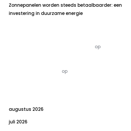
Zonnepanelen worden steeds betaalbaarder: een
investering in duurzame energie
Recente commentaren
5dagenomdewereldteveranderen
op
De 5 P’s
van Duurzaamheid: Richtlijnen voor een
Evenwichtige Toekomst
Susannah vluchten
op
De 5 P’s van
Duurzaamheid: Richtlijnen voor een
Evenwichtige Toekomst
Archief
augustus 2026
juli 2026