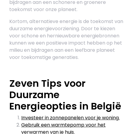
bijdragen aan een schonere en groenere
toekomst voor onze planeet.
Kortom, alternatieve energie is de toekomst van
duurzame energievoorziening. Door te kiezen
voor schone en hernieuwbare energiebronnen
kunnen we een positieve impact hebben op het
milieu en bijdragen aan een leefbare planeet
voor toekomstige generaties.
Zeven Tips voor
Duurzame
Energieopties in België
Investeer in zonnepanelen voor je woning.
Gebruik een warmtepomp voor het
verwarmen van je huis.