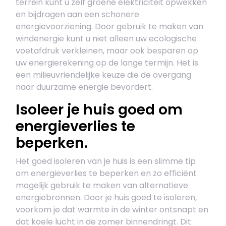
terrein kunt u zelf groene elektriciteit opwekken
en bijdragen aan een schonere
energievoorziening. Door gebruik te maken van
windenergie kunt u niet alleen uw ecologische
voetafdruk verkleinen, maar ook besparen op
uw energierekening op de lange termijn. Het is
een milieuvriendelijke keuze die de overgang
naar duurzame energie bevordert.
Isoleer je huis goed om
energieverlies te
beperken.
Het goed isoleren van je huis is een slimme tip
om energieverlies te beperken en zo efficiënt
mogelijk gebruik te maken van alternatieve
energiebronnen. Door je huis goed te isoleren,
voorkom je dat warmte in de winter ontsnapt en
dat koele lucht in de zomer binnendringt. Dit