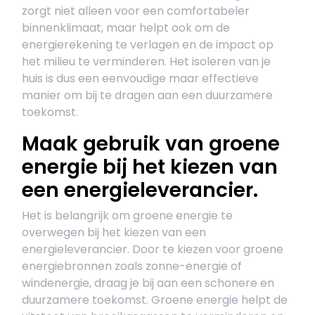
zorgt niet alleen voor een comfortabeler
binnenklimaat, maar helpt ook om de
energierekening te verlagen en de impact op
het milieu te verminderen. Het isoleren van je
huis is dus een eenvoudige maar effectieve
manier om bij te dragen aan een duurzamere
toekomst.
Maak gebruik van groene
energie bij het kiezen van
een energieleverancier.
Het is belangrijk om groene energie te
overwegen bij het kiezen van een
energieleverancier. Door te kiezen voor groene
energiebronnen zoals zonne-energie of
windenergie, draag je bij aan een schonere en
duurzamere toekomst. Groene energie helpt de