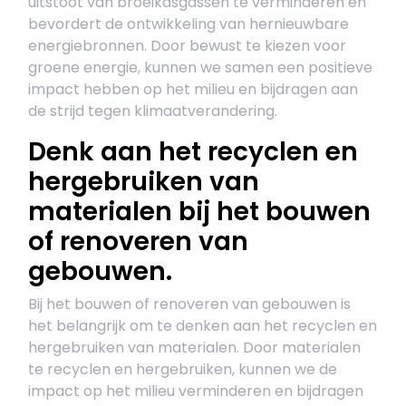
uitstoot van broeikasgassen te verminderen en
bevordert de ontwikkeling van hernieuwbare
energiebronnen. Door bewust te kiezen voor
groene energie, kunnen we samen een positieve
impact hebben op het milieu en bijdragen aan
de strijd tegen klimaatverandering.
Denk aan het recyclen en
hergebruiken van
materialen bij het bouwen
of renoveren van
gebouwen.
Bij het bouwen of renoveren van gebouwen is
het belangrijk om te denken aan het recyclen en
hergebruiken van materialen. Door materialen
te recyclen en hergebruiken, kunnen we de
impact op het milieu verminderen en bijdragen