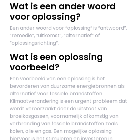
Wat is een ander woord
voor oplossing?
Een ander woord voor “oplossing” is “antwoord”,
“remedie”, “uitkomst”, “alternatief” of
“oplossingsrichting”.
Wat is een oplossing
voorbeeld?
Een voorbeeld van een oplossing is het
bevorderen van duurzame energiebronnen als
alternatief voor fossiele brandstoffen.
Klimaatverandering is een urgent probleem dat
wordt veroorzaakt door de uitstoot van
broeikasgassen, voornamelijk afkomstig van
verbranding van fossiele brandstoffen zoals
kolen, olie en gas. Een mogelijke oplossing
hiervoor is het stimuleren en investeren in