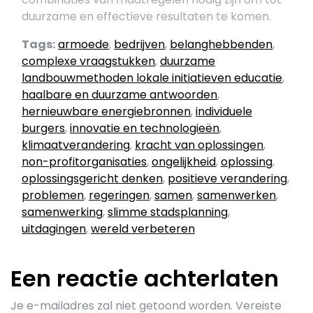
duurzame en effectieve resultaten te komen.
Tags:
armoede
,
bedrijven
,
belanghebbenden
,
complexe vraagstukken
,
duurzame
landbouwmethoden lokale initiatieven educatie
,
haalbare en duurzame antwoorden
,
hernieuwbare energiebronnen
,
individuele
burgers
,
innovatie en technologieën
,
klimaatverandering
,
kracht van oplossingen
,
non-profitorganisaties
,
ongelijkheid
,
oplossing
,
oplossingsgericht denken
,
positieve verandering
,
problemen
,
regeringen
,
samen
,
samenwerken
,
samenwerking
,
slimme stadsplanning
,
uitdagingen
,
wereld verbeteren
Een reactie achterlaten
Je e-mailadres zal niet getoond worden.
Vereiste