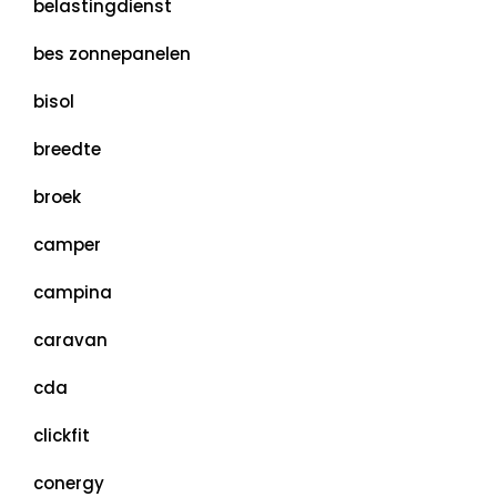
belastingdienst
bes zonnepanelen
bisol
breedte
broek
camper
campina
caravan
cda
clickfit
conergy