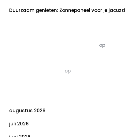
Duurzaam genieten: Zonnepaneel voor je jacuzzi
Recente commentaren
5dagenomdewereldteveranderen
op
De 5 P’s
van Duurzaamheid: Richtlijnen voor een
Evenwichtige Toekomst
Susannah vluchten
op
De 5 P’s van
Duurzaamheid: Richtlijnen voor een
Evenwichtige Toekomst
Archief
augustus 2026
juli 2026
juni 2026