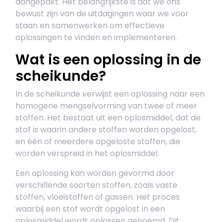
aangepakt. Het belangrijkste is dat we ons
bewust zijn van de uitdagingen waar we voor
staan en samenwerken om effectieve
oplossingen te vinden en implementeren.
Wat is een oplossing in de
scheikunde?
In de scheikunde verwijst een oplossing naar een
homogene mengselvorming van twee of meer
stoffen. Het bestaat uit een oplosmiddel, dat de
stof is waarin andere stoffen worden opgelost,
en één of meerdere opgeloste stoffen, die
worden verspreid in het oplosmiddel.
Een oplossing kan worden gevormd door
verschillende soorten stoffen, zoals vaste
stoffen, vloeistoffen of gassen. Het proces
waarbij een stof wordt opgelost in een
oplosmiddel wordt oplossen genoemd. Dit