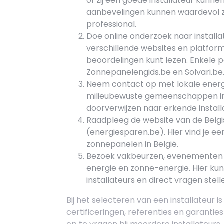
of zij een goede installateur kunn
aanbevelingen kunnen waardevol zi
professional.
Doe online onderzoek naar installat
verschillende websites en platforms
beoordelingen kunt lezen. Enkele po
Zonnepanelengids.be en Solvari.be
Neem contact op met lokale energ
milieubewuste gemeenschappen in j
doorverwijzen naar erkende installat
Raadpleeg de website van de Belgi
(energiesparen.be). Hier vind je een
zonnepanelen in België.
Bezoek vakbeurzen, evenementen 
energie en zonne-energie. Hier kun
installateurs en direct vragen stel
Bij het selecteren van een installateur i
certificeringen, referenties en garanties