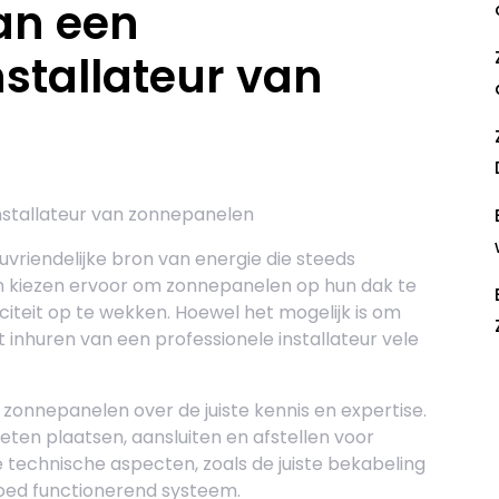
an een
nstallateur van
nstallateur van zonnepanelen
vriendelijke bron van energie die steeds
 kiezen ervoor om zonnepanelen op hun dak te
iciteit op te wekken. Hoewel het mogelijk is om
t inhuren van een professionele installateur vele
R
 zonnepanelen over de juiste kennis en expertise.
ten plaatsen, aansluiten en afstellen voor
e technische aspecten, zoals de juiste bekabeling
goed functionerend systeem.