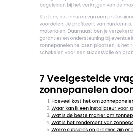
begeleiden bij het verkrijgen van de ma
Kortom, het inhuren van een professione
voordelen. Je profiteert van hun kennis
materialen. Daarnaast ben je verzekerd v
garanties en ondersteuning bij eventue
zonnepanelen te laten plaatsen, is het
schakelen voor een succesvolle en prob
7 Veelgestelde vrag
zonnepanelen door 
Hoeveel kost het om zonnepanelen 
Waar kan ik een installateur voor
Wat is de beste manier om zonnepa
Wat is het rendement van zonnepan
Welke subsidies en premies zijn er 