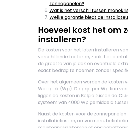
zonnepanelen?
Wat is het verschil tussen monokrist
Welke garantie biedt de installate
Hoeveel kost het om 
installeren?
De kosten voor het laten installeren va
verschillende factoren, zoals het aantal 
de grootte van je dak en eventuele ext
exact bedrag te noemen zonder specifiek
Over het algemeen worden de kosten voo
Wattpiek (Wp). De prijs per Wp kan vari
liggen de kosten in België tussen de €1
systeem van 4000 Wp gemiddeld tussen
Naast de kosten voor de zonnepanelen ze
installatiekosten, omvormers, bekabelin
monitoringssystemen of opslagbatterije