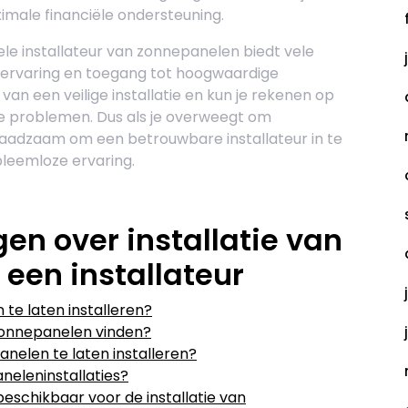
ximale financiële ondersteuning.
le installateur van zonnepanelen biedt vele
, ervaring en toegang tot hoogwaardige
an een veilige installatie en kun je rekenen op
le problemen. Dus als je overweegt om
 raadzaam om een betrouwbare installateur in te
leemloze ervaring.
en over installatie van
een installateur
te laten installeren?
 zonnepanelen vinden?
nelen te laten installeren?
eleninstallaties?
beschikbaar voor de installatie van