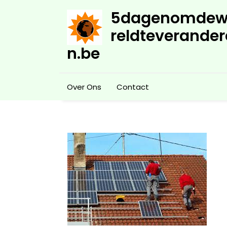
Skip
5dagenomdew
to
content
reldteverander
n.be
Over Ons
Contact