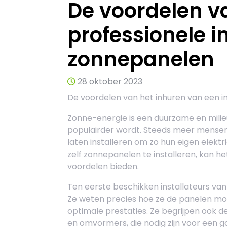
De voordelen v
professionele i
zonnepanelen
28 oktober 2023
De voordelen van het inhuren van een i
Zonne-energie is een duurzame en milieu
populairder wordt. Steeds meer mensen
laten installeren om zo hun eigen elektr
zelf zonnepanelen te installeren, kan he
voordelen bieden.
Ten eerste beschikken installateurs van
Ze weten precies hoe ze de panelen moe
optimale prestaties. Ze begrijpen ook d
en omvormers, die nodig zijn voor een 