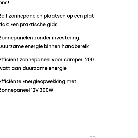
ons!
Zelf zonnepanelen plaatsen op een plat
dak: Een praktische gids
Zonnepanelen zonder investering:
Duurzame energie binnen handbereik
Efficiënt zonnepaneel voor camper: 200
watt aan duurzame energie
Efficiënte Energieopwekking met
Zonnepaneel 12V 300W
ecente
commentaren
5dagenomdewereldteveranderen
op