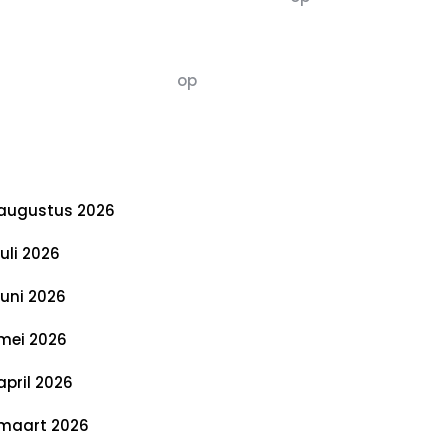
De 5 P’s van Duurzaamheid: Richtlijnen
voor een Evenwichtige Toekomst
Susannah vluchten
op
De 5 P’s van
Duurzaamheid: Richtlijnen voor een
Evenwichtige Toekomst
rchief
augustus 2026
juli 2026
juni 2026
mei 2026
april 2026
maart 2026