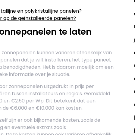
allijne en polykristallijne panelen?
ur op de geïnstalleerde panelen?
zonnepanelen te laten
n zonnepanelen kunnen variëren afhankelijk van
panelen dat je wilt installeren, het type paneel,
ra benodigdheden. Het is daarom moeilijk om een
e informatie over je situatie.
r zonnepanelen uitgedrukt in prijs per
ëren tussen installateurs en regio’s. Gemiddeld
,50 en €2,50 per Wp. Dit betekent dat een
 de €6.000 en €10.000 kan kosten.
lf zijn er ook bijkomende kosten, zoals de
g en eventuele extra’s zoals
n. Deze kosten kunnen ook variëren afhankelijk