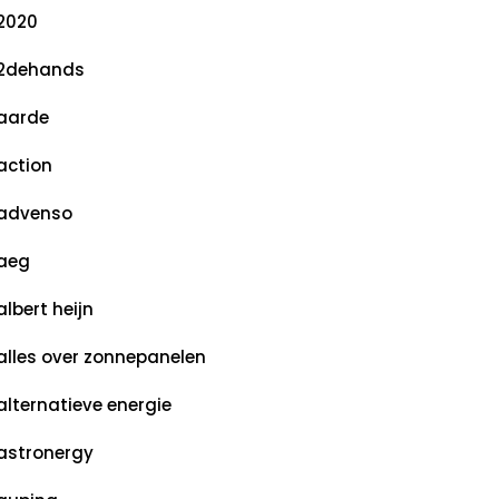
2020
2dehands
aarde
action
advenso
aeg
albert heijn
alles over zonnepanelen
alternatieve energie
astronergy