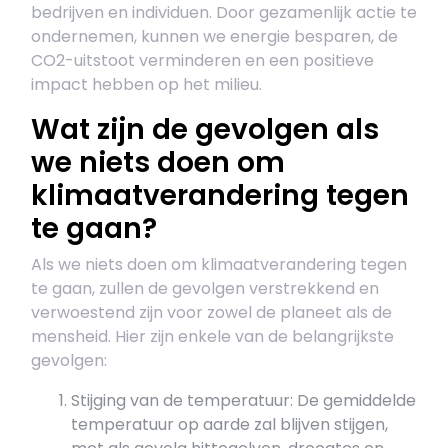
bedrijven en individuen. Door gezamenlijk actie te
ondernemen, kunnen we energie besparen, de
CO2-uitstoot verminderen en een positieve
impact hebben op het milieu.
Wat zijn de gevolgen als
we niets doen om
klimaatverandering tegen
te gaan?
Als we niets doen om klimaatverandering tegen
te gaan, zullen de gevolgen verstrekkend en
verwoestend zijn voor zowel de planeet als de
mensheid. Hier zijn enkele van de belangrijkste
gevolgen:
Stijging van de temperatuur: De gemiddelde
temperatuur op aarde zal blijven stijgen,