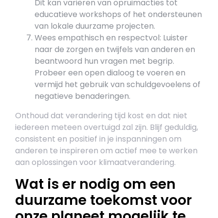
Dit kan variëren van opruimacties tot
educatieve workshops of het ondersteunen
van lokale duurzame projecten.
Wees empathisch en respectvol: Luister
naar de zorgen en twijfels van anderen en
beantwoord hun vragen met begrip.
Probeer een open dialoog te voeren en
vermijd het gebruik van schuldgevoelens of
negatieve benaderingen.
Onthoud dat verandering tijd kost en dat niet
iedereen meteen overtuigd zal zijn. Blijf geduldig,
consistent en positief in je inspanningen om
anderen te inspireren om actief mee te werken
aan oplossingen voor klimaatverandering.
Wat is er nodig om een ​​
duurzame toekomst voor
onze planeet mogelijk te