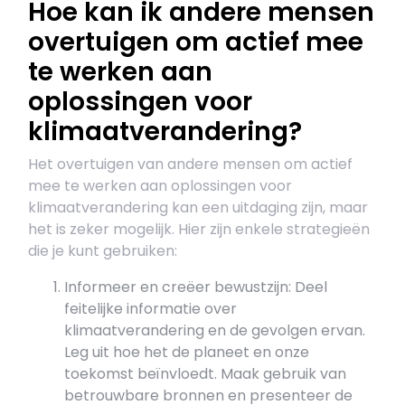
Hoe kan ik andere mensen
overtuigen om actief mee
te werken aan
oplossingen voor
klimaatverandering?
Het overtuigen van andere mensen om actief
mee te werken aan oplossingen voor
klimaatverandering kan een uitdaging zijn, maar
het is zeker mogelijk. Hier zijn enkele strategieën
die je kunt gebruiken:
Informeer en creëer bewustzijn: Deel
feitelijke informatie over
klimaatverandering en de gevolgen ervan.
Leg uit hoe het de planeet en onze
toekomst beïnvloedt. Maak gebruik van
betrouwbare bronnen en presenteer de