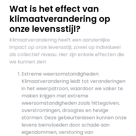
Wat is het effect van
klimaatverandering op
onze levensstijl?
Klimaatverandering heeft een aanzienlijke
impact op onze levensstijl, zowel op individueel
als collectief niveau. Hier zijn enkele effecten die
we kunnen zien:
Extreme weersomstandigheden:
Klimaatverandering leidt tot veranderingen
in het weerpatroon, waardoor we vaker te
maken krijgen met extreme
weersomstandigheden zoals hittegolven,
overstromingen, droogtes en hevige
stormen. Deze gebeurtenissen kunnen onze
levens beïnvloeden door schade aan
eigendommen, verstoring van