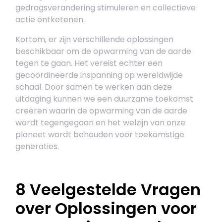
gedragsverandering stimuleren en collectieve
actie ontketenen.
Kortom, er zijn verschillende oplossingen
beschikbaar om de opwarming van de aarde
tegen te gaan. Het vereist echter een
gecoördineerde inspanning op wereldwijde
schaal. Door samen te werken aan deze
uitdaging kunnen we een duurzame toekomst
creëren waarin de opwarming van de aarde
wordt tegengegaan en het welzijn van onze
planeet wordt behouden voor toekomstige
generaties.
8 Veelgestelde Vragen
over Oplossingen voor