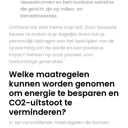
nieuwsbronnen en betrouwbare websites
die gericht zijn op milieu- en
klimaatkwesties.
Onthoud dat elke kleine stap telt. Door bewuste
keuzes te maken in je dagelijks leven kun je
persoonlijk bijdragen aan het bestrijden van de
opwarming van de aarde en een positieve
impact hebben op onze planeet voor
toekomstige generaties.
Welke maatregelen
kunnen worden genomen
om energie te besparen en
CO2-uitstoot te
verminderen?
Er zijn verschillende maatregelen die kunnen