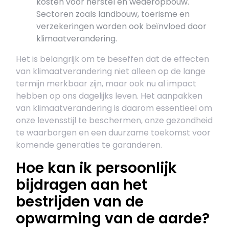
kosten voor herstel en wederopbouw.
Sectoren zoals landbouw, toerisme en
verzekeringen worden ook beïnvloed door
klimaatverandering.
Het is belangrijk om te beseffen dat de effecten
van klimaatverandering niet alleen op de lange
termijn merkbaar zijn, maar ook nu al impact
hebben op ons dagelijks leven. Het aanpakken
van klimaatverandering is daarom essentieel om
onze levensstijl te beschermen, onze gezondheid
te waarborgen en een duurzame toekomst voor
komende generaties te garanderen.
Hoe kan ik persoonlijk
bijdragen aan het
bestrijden van de
opwarming van de aarde?