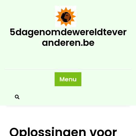
Skip
to
content
5dagenomdewereldtever
anderen.be
Menu
Oplossingen voor