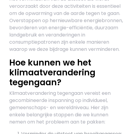
veroorzaakt door deze activiteiten is essentieel
om de opwarming van de aarde tegen te gaan.
Overstappen op hernieuwbare energiebronnen,
bevorderen van energie-efficiëntie, duurzaam
landgebruik en veranderingen in
consumptiepatronen zijn enkele manieren
waarop we deze bijdrage kunnen verminderen.
Hoe kunnen we het
klimaatverandering
tegengaan?
Klimaatverandering tegengaan vereist een
gecombineerde inspanning op individueel,
gemeenschaps- en wereldniveau. Hier zijn
enkele belangrijke stappen die we kunnen
nemen om het probleem aan te pakken:
Verminder de uitstoot van broeikasgassen: