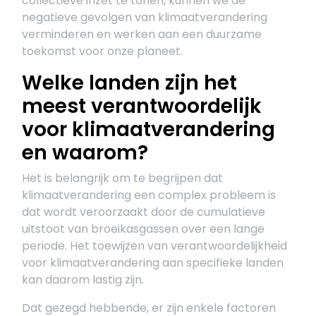
collectieve inzet te tonen, kunnen we de
negatieve gevolgen van klimaatverandering
verminderen en werken aan een duurzame
toekomst voor onze planeet.
Welke landen zijn het
meest verantwoordelijk
voor klimaatverandering
en waarom?
Het is belangrijk om te begrijpen dat
klimaatverandering een complex probleem is
dat wordt veroorzaakt door de cumulatieve
uitstoot van broeikasgassen over een lange
periode. Het toewijzen van verantwoordelijkheid
voor klimaatverandering aan specifieke landen
kan daarom lastig zijn.
Dat gezegd hebbende, er zijn enkele factoren