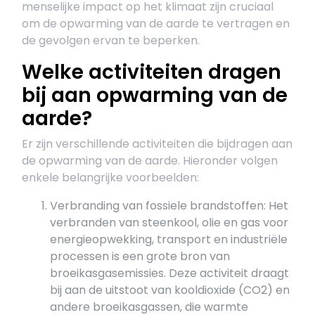
menselijke impact op het klimaat zijn cruciaal
om de opwarming van de aarde te vertragen en
de gevolgen ervan te beperken.
Welke activiteiten dragen
bij aan opwarming van de
aarde?
Er zijn verschillende activiteiten die bijdragen aan
de opwarming van de aarde. Hieronder volgen
enkele belangrijke voorbeelden:
Verbranding van fossiele brandstoffen: Het
verbranden van steenkool, olie en gas voor
energieopwekking, transport en industriële
processen is een grote bron van
broeikasgasemissies. Deze activiteit draagt
bij aan de uitstoot van kooldioxide (CO2) en
andere broeikasgassen, die warmte