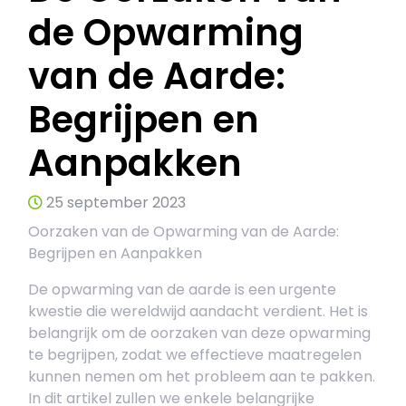
de Opwarming
van de Aarde:
Begrijpen en
Aanpakken
25 september 2023
Oorzaken van de Opwarming van de Aarde:
Begrijpen en Aanpakken
De opwarming van de aarde is een urgente
kwestie die wereldwijd aandacht verdient. Het is
belangrijk om de oorzaken van deze opwarming
te begrijpen, zodat we effectieve maatregelen
kunnen nemen om het probleem aan te pakken.
In dit artikel zullen we enkele belangrijke