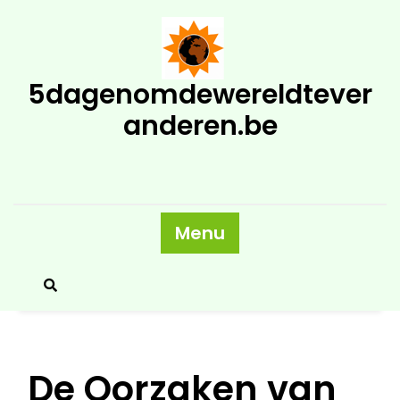
Skip
to
content
5dagenomdewereldtever
anderen.be
Menu
De Oorzaken van