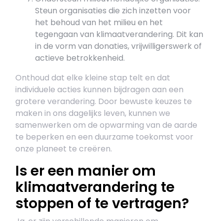
Steun organisaties die zich inzetten voor
het behoud van het milieu en het
tegengaan van klimaatverandering. Dit kan
in de vorm van donaties, vrijwilligerswerk of
actieve betrokkenheid.
Onthoud dat elke kleine stap telt en dat
individuele acties kunnen bijdragen aan een
grotere verandering. Door bewuste keuzes te
maken in ons dagelijks leven, kunnen we
samenwerken om de opwarming van de aarde
te beperken en een duurzame toekomst voor
onze planeet te creëren.
Is er een manier om
klimaatverandering te
stoppen of te vertragen?