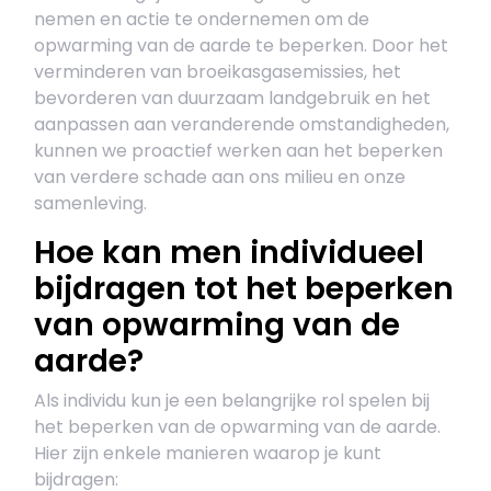
nemen en actie te ondernemen om de
opwarming van de aarde te beperken. Door het
verminderen van broeikasgasemissies, het
bevorderen van duurzaam landgebruik en het
aanpassen aan veranderende omstandigheden,
kunnen we proactief werken aan het beperken
van verdere schade aan ons milieu en onze
samenleving.
Hoe kan men individueel
bijdragen tot het beperken
van opwarming van de
aarde?
Als individu kun je een belangrijke rol spelen bij
het beperken van de opwarming van de aarde.
Hier zijn enkele manieren waarop je kunt
bijdragen: