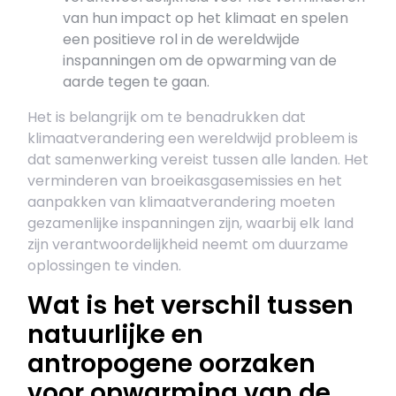
van hun impact op het klimaat en spelen
een positieve rol in de wereldwijde
inspanningen om de opwarming van de
aarde tegen te gaan.
Het is belangrijk om te benadrukken dat
klimaatverandering een wereldwijd probleem is
dat samenwerking vereist tussen alle landen. Het
verminderen van broeikasgasemissies en het
aanpakken van klimaatverandering moeten
gezamenlijke inspanningen zijn, waarbij elk land
zijn verantwoordelijkheid neemt om duurzame
oplossingen te vinden.
Wat is het verschil tussen
natuurlijke en
antropogene oorzaken
voor opwarming van de